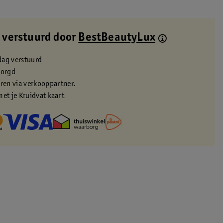
 verstuurd door
BestBeautyLux
dag verstuurd
zorgd
eren via verkooppartner.
met je Kruidvat kaart