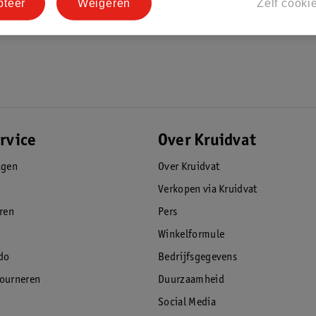
pteer
Weigeren
Zelf cooki
rvice
Over Kruidvat
agen
Over Kruidvat
Verkopen via Kruidvat
eren
Pers
Winkelformule
do
Bedrijfsgegevens
tourneren
Duurzaamheid
Social Media