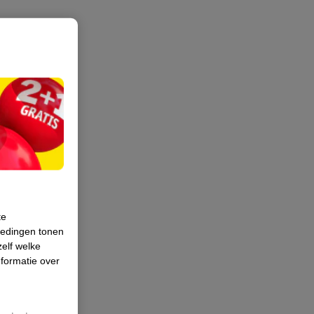
te
iedingen tonen
zelf welke
formatie over