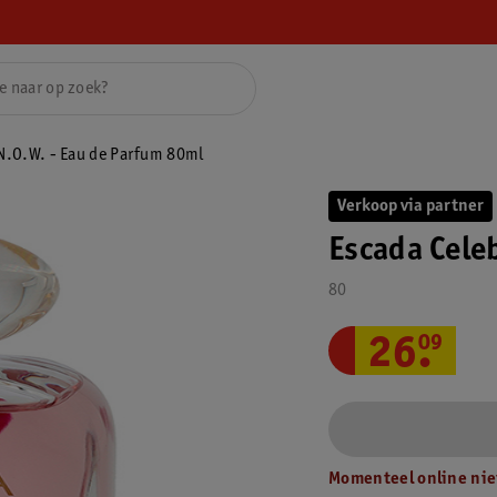
 N.O.W. - Eau de Parfum 80ml
Verkoop via partner
Escada Cele
80
26
.
09
Momenteel online nie