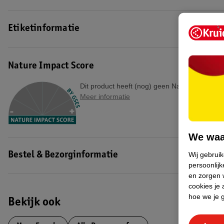
Etiketinformatie
Nature Impact Score
Dit product heeft (nog) geen Nature Impact S
Meer informatie
We waa
Wij gebrui
Bestel & Bezorginformatie
persoonlijk
en zorgen w
cookies je 
hoe we je 
Bekijk ook