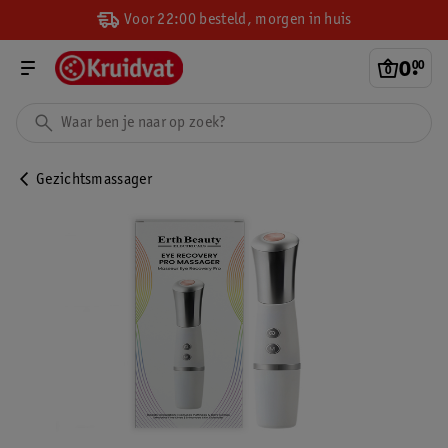
Voor 22:00 besteld, morgen in huis
0
.
00
Gezichtsmassager