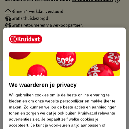
Verkocht en verstuurd door
ErthSkin London
Binnen 1 werkdag verstuurd
Gratis thuisbezorgd
Gratis retourneren via verkooppartner.
Gratis punten met je Kruidvat kaart
Over dit product
Productinformatie
We waarderen je privacy
Wij gebruiken cookies om je de beste online ervaring te
Etiketinformatie
bieden en om onze website persoonlijker en makkelijker te
maken.
Zo kunnen we jou de beste acties en aanbiedingen
tonen en zorgen we dat je ook buiten Kruidvat.nl relevante
Nature Impact Score
advertenties ziet.
Je bepaalt zelf welke cookies je
accepteert.
Je kunt je voorkeuren altijd aanpassen of
Dit product heeft (nog) geen Nature