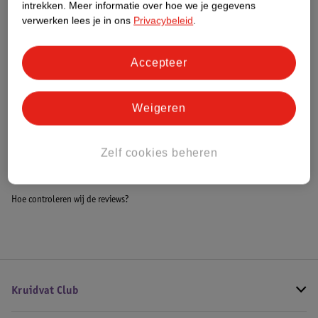
intrekken.
Meer informatie over hoe we je gegevens
Impact Score.
verwerken lees je in ons
Privacybeleid
.
Meer informatie
Accepteer
Bestel & Bezorginformatie
Weigeren
Bekijk ook
Zelf cookies beheren
Alle Gezichtsmassager
Hoe controleren wij de reviews?
Kruidvat Club