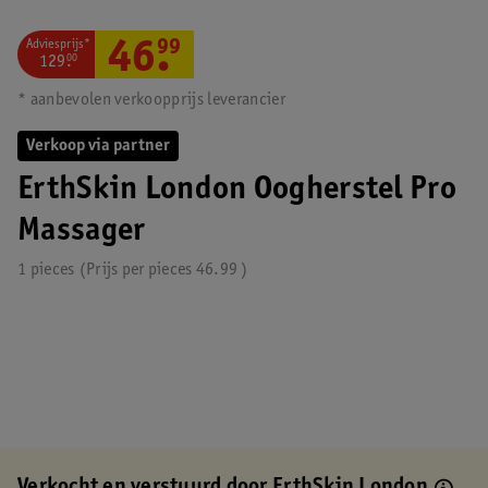
Adviesprijs*
46
.
99
129
.
00
* aanbevolen verkoopprijs leverancier
Verkoop via partner
ErthSkin London Oogherstel Pro
Massager
1 pieces
Prijs per
pieces
46.99