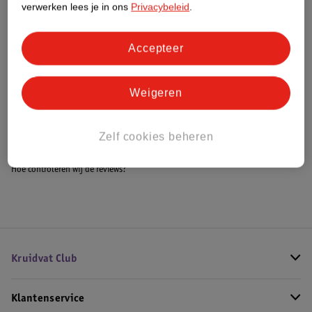
verwerken lees je in ons
Privacybeleid
.
Accepteer
Bestel & Bezorginformatie
Weigeren
Bekijk ook
Meer
Epitact
Alle Braces en bandages
Zelf cookies beheren
Hoe controleren wij de reviews?
Kruidvat Club
Klantenservice