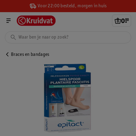
Voor 22:00 besteld, morgen in huis
0
.
00
Braces en bandages