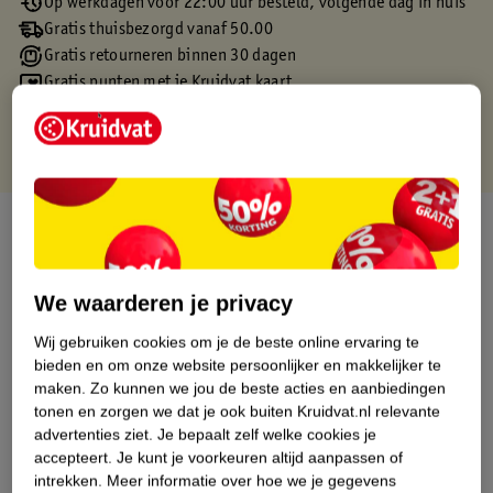
Op werkdagen voor 22:00 uur besteld, volgende dag in huis
Gratis thuisbezorgd vanaf 50.00
Gratis retourneren binnen 30 dagen
Gratis punten met je Kruidvat kaart
Over dit product
Productinformatie
We waarderen je privacy
Etiketinformatie
Wij gebruiken cookies om je de beste online ervaring te
bieden en om onze website persoonlijker en makkelijker te
maken.
Zo kunnen we jou de beste acties en aanbiedingen
Nature Impact Score
tonen en zorgen we dat je ook buiten Kruidvat.nl relevante
advertenties ziet.
Je bepaalt zelf welke cookies je
Dit product heeft (nog) geen Nature
accepteert.
Je kunt je voorkeuren altijd aanpassen of
Impact Score.
intrekken.
Meer informatie over hoe we je gegevens
Meer informatie