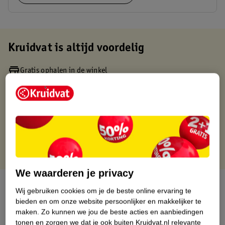
Kruidvat is altijd voordelig
Gratis ophalen in de winkel
Op werkdagen voor 22:00 uur besteld, volgende dag in huis
Gratis thuisbezorgd vanaf 50.00
Gratis retourneren binnen 30 dagen
Gratis punten met je Kruidvat kaart
We waarderen je privacy
Over dit product
Wij gebruiken cookies om je de beste online ervaring te
bieden en om onze website persoonlijker en makkelijker te
Productinformatie
maken.
Zo kunnen we jou de beste acties en aanbiedingen
tonen en zorgen we dat je ook buiten Kruidvat.nl relevante