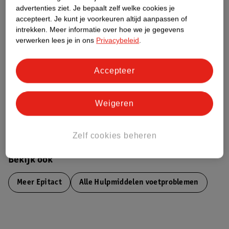
advertenties ziet.
Je bepaalt zelf welke cookies je
Etiketinformatie
accepteert.
Je kunt je voorkeuren altijd aanpassen of
intrekken.
Meer informatie over hoe we je gegevens
verwerken lees je in ons
Privacybeleid
.
Nature Impact Score
Dit product heeft (nog) geen Nature
Impact Score.
Accepteer
Meer informatie
Weigeren
Bestel & Bezorginformatie
Zelf cookies beheren
Bekijk ook
Meer
Epitact
Alle Hulpmiddelen voetproblemen