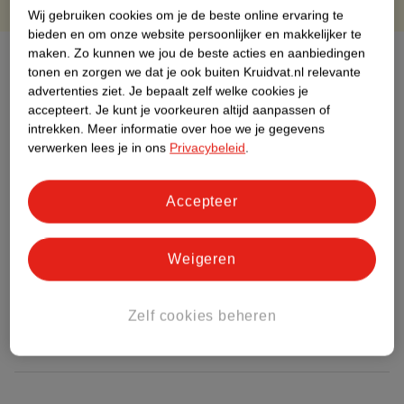
Wij gebruiken cookies om je de beste online ervaring te
bieden en om onze website persoonlijker en makkelijker te
maken.
Zo kunnen we jou de beste acties en aanbiedingen
Over dit product
tonen en zorgen we dat je ook buiten Kruidvat.nl relevante
advertenties ziet.
Je bepaalt zelf welke cookies je
Productinformatie
accepteert.
Je kunt je voorkeuren altijd aanpassen of
intrekken.
Meer informatie over hoe we je gegevens
verwerken lees je in ons
Privacybeleid
.
Etiketinformatie
Accepteer
Nature Impact Score
Dit product heeft (nog) geen Nature
Impact Score.
Weigeren
Meer informatie
Zelf cookies beheren
Bestel & Bezorginformatie