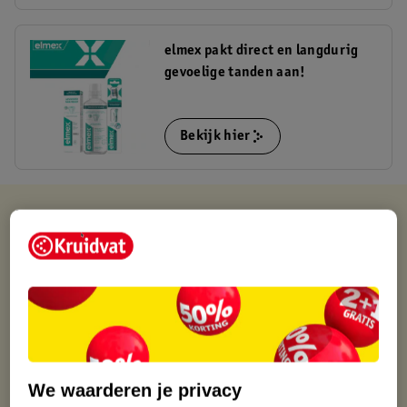
elmex pakt direct en langdurig
gevoelige tanden aan!
Bekijk hier
Kruidvat is altijd voordelig
Gratis ophalen in de winkel
Op werkdagen voor 22:00 uur besteld, volgende dag in huis
Gratis thuisbezorgd vanaf 50.00
Gratis retourneren binnen 30 dagen
Gratis punten met je Kruidvat kaart
We waarderen je privacy