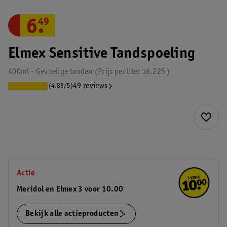
6
.
49
Elmex Sensitive Tandspoeling
400ml - Gevoelige tanden
Prijs per
liter
16.225
49 reviews
(4.88/5)
Actie
Meridol en Elmex 3 voor 10.00
Bekijk alle actieproducten