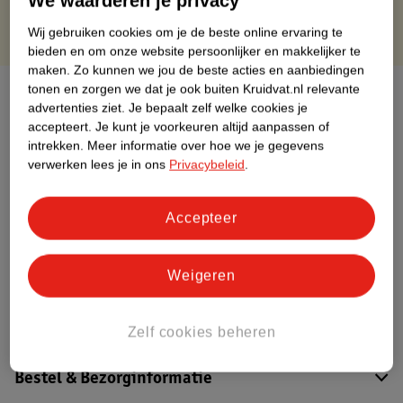
We waarderen je privacy
Wij gebruiken cookies om je de beste online ervaring te
bieden en om onze website persoonlijker en makkelijker te
maken.
Zo kunnen we jou de beste acties en aanbiedingen
tonen en zorgen we dat je ook buiten Kruidvat.nl relevante
Over dit product
advertenties ziet.
Je bepaalt zelf welke cookies je
accepteert.
Je kunt je voorkeuren altijd aanpassen of
Productinformatie
intrekken.
Meer informatie over hoe we je gegevens
verwerken lees je in ons
Privacybeleid
.
Etiketinformatie
Accepteer
Nature Impact Score
Dit product heeft (nog) geen Nature
Weigeren
Impact Score.
Meer informatie
Zelf cookies beheren
Bestel & Bezorginformatie