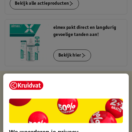
Bekijk alle actieproducten
elmex pakt direct en langdurig
gevoelige tanden aan!
Bekijk hier
Kruidvat is altijd voordelig
Gratis ophalen in de winkel
Op werkdagen voor 22:00 uur besteld, volgende dag in huis
Gratis thuisbezorgd vanaf 50.00
Gratis retourneren binnen 30 dagen
Gratis punten met je Kruidvat kaart