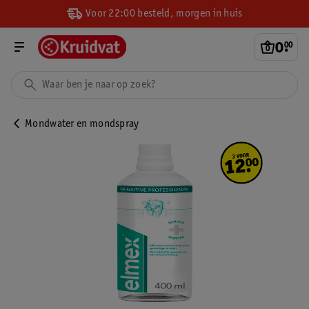
Voor 22:00 besteld, morgen in huis
0
.
00
Mondwater en mondspray