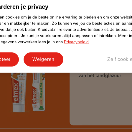
rderen je privacy
ken cookies om je de beste online ervaring te bieden en om onze websi
er en makkelijker te maken.
Zo kunnen we jou de beste acties en aanb
e dat je ook buiten Kruidvat.nl relevante advertenties ziet.
Je bepaalt 
accepteert.
Je kunt je voorkeuren altijd aanpassen of intrekken.
Meer in
gegevens verwerken lees je in ons
Privacybeleid
.
pteer
Weigeren
Zelf cooki