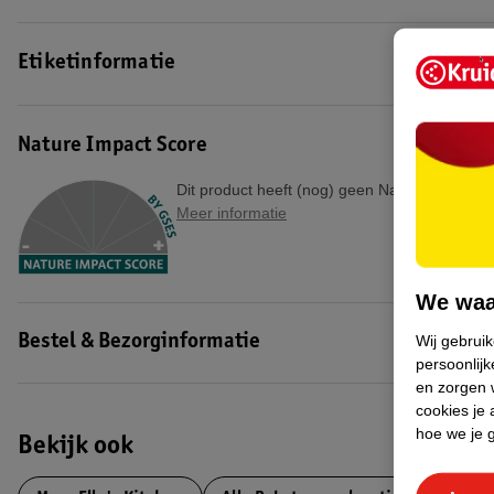
Etiketinformatie
Nature Impact Score
Dit product heeft (nog) geen Nature Impact S
Meer informatie
We waa
Wij gebrui
Bestel & Bezorginformatie
persoonlijk
en zorgen w
cookies je 
hoe we je 
Bekijk ook