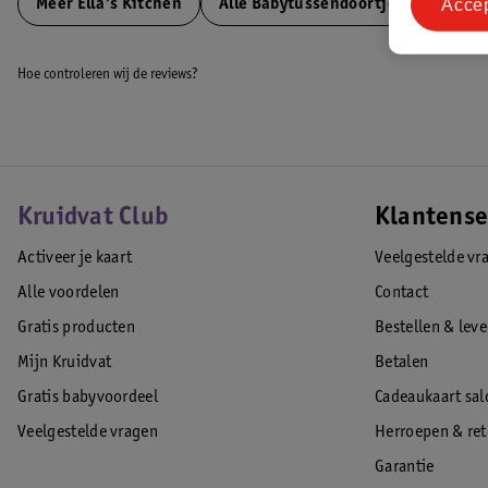
Acce
Meer
Ella's Kitchen
Alle Babytussendoortjes
Hoe controleren wij de reviews?
Kruidvat Club
Klantense
Activeer je kaart
Veelgestelde vr
Alle voordelen
Contact
Gratis producten
Bestellen & lev
Mijn Kruidvat
Betalen
Gratis babyvoordeel
Cadeaukaart sal
Veelgestelde vragen
Herroepen & re
Garantie