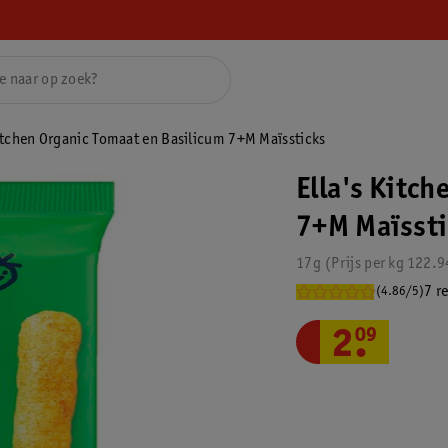
Kitchen Organic Tomaat en Basilicum 7+M Maïssticks
Ella's Kitc
7+M Maïssti
17g
Prijs per
kg
122.9
7 r
(4.86/5)
2
.
09