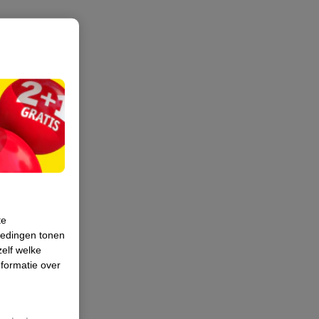
te
iedingen tonen
zelf welke
formatie over