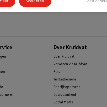
pteer
Weigeren
Zelf cooki
rvice
Over Kruidvat
agen
Over Kruidvat
Verkopen via Kruidvat
eren
Pers
Winkelformule
do
Bedrijfsgegevens
tourneren
Duurzaamheid
Social Media