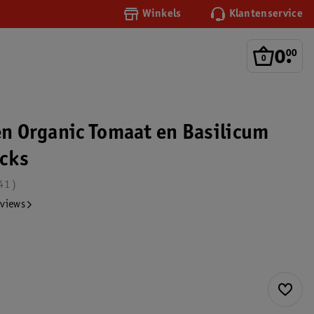
Winkels
Klantenservice
0
.
00
hen Organic Tomaat en Basilicum
cks
41
eviews