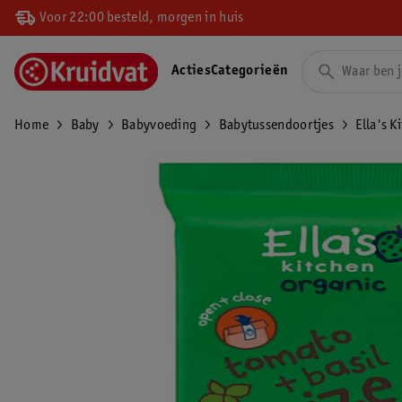
Voor 22:00 besteld, morgen in huis
Acties
Categorieën
Home
Baby
Babyvoeding
Babytussendoortjes
Ella's 