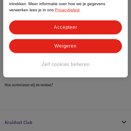
Dit product heeft (nog) geen Nature
intrekken.
Meer informatie over hoe we je gegevens
Impact Score.
verwerken lees je in ons
Privacybeleid
.
Meer informatie
Accepteer
Bestel & Bezorginformatie
Weigeren
Bekijk ook
Zelf cookies beheren
Meer
Ella's Kitchen
Alle 8+ maanden
Hoe controleren wij de reviews?
Kruidvat Club