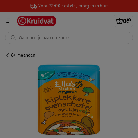
Voor 22:00 besteld, morgen in huis
0
.
00
8+ maanden