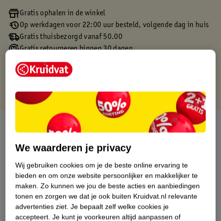
Gratis ophalen in de winkel
Op werkdagen voor 22:00 uur besteld, volgende dag in huis
Gratis thuisbezorgd vanaf 50.00
Gratis retourneren binnen 30 dagen
Gratis punten met je Kruidvat kaart
Over dit product
We waarderen je privacy
Productinformatie
Wij gebruiken cookies om je de beste online ervaring te
bieden en om onze website persoonlijker en makkelijker te
Etiketinformatie
maken.
Zo kunnen we jou de beste acties en aanbiedingen
tonen en zorgen we dat je ook buiten Kruidvat.nl relevante
Nature Impact Score
advertenties ziet.
Je bepaalt zelf welke cookies je
accepteert.
Je kunt je voorkeuren altijd aanpassen of