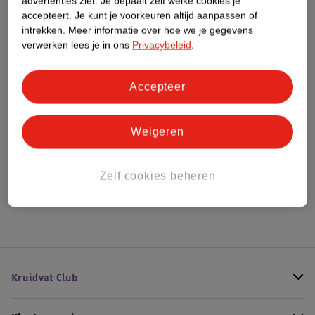
advertenties ziet.
Je bepaalt zelf welke cookies je
Meer informatie
accepteert.
Je kunt je voorkeuren altijd aanpassen of
intrekken.
Meer informatie over hoe we je gegevens
verwerken lees je in ons
Privacybeleid
.
Bestel & Bezorginformatie
Accepteer
Bekijk ook
Weigeren
Meer
Ella's Kitchen
Alle 8+ maanden
Zelf cookies beheren
Hoe controleren wij de reviews?
Kruidvat Club