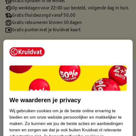
Gratis ophalen in de winkel
Op werkdagen voor 22:00 uur besteld, volgende dag in huis
Gratis thuisbezorgd vanaf 50.00
Gratis retourneren binnen 30 dagen
Gratis punten met je Kruidvat kaart
Over dit product
Productinformatie
We waarderen je privacy
Etiketinformatie
Wij gebruiken cookies om je de beste online ervaring te
bieden en om onze website persoonlijker en makkelijker te
Nature Impact Score
maken.
Zo kunnen we jou de beste acties en aanbiedingen
Dit product heeft (nog) geen Nature
tonen en zorgen we dat je ook buiten Kruidvat.nl relevante
Impact Score.