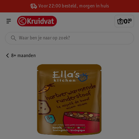
Voor 22:00 besteld, morgen in huis
0
.
00
8+ maanden