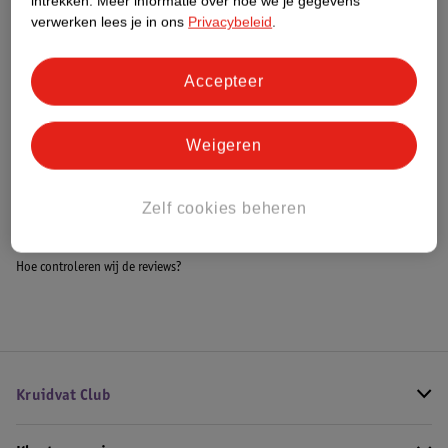
intrekken.
Meer informatie over hoe we je gegevens
Meer informatie
verwerken lees je in ons
Privacybeleid
.
Accepteer
Bestel & Bezorginformatie
Weigeren
Bekijk ook
Zelf cookies beheren
Meer
Ella's Kitchen
Alle Babytussendoortjes
Hoe controleren wij de reviews?
Kruidvat Club