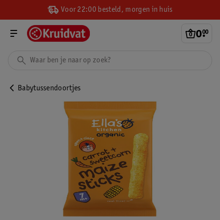
Voor 22:00 besteld, morgen in huis
0
.
00
Babytussendoortjes