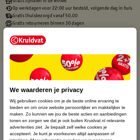
Gratis ophalen in de winkel
Op werkdagen voor 22:00 uur besteld, volgende dag in huis
Gratis thuisbezorgd vanaf 50.00
Gratis retourneren binnen 30 dagen
Gratis punten met je Kruidvat kaart
Over dit product
Productinformatie
We waarderen je privacy
Wij gebruiken cookies om je de beste online ervaring te
Etiketinformatie
bieden en om onze website persoonlijker en makkelijker te
maken.
Zo kunnen we jou de beste acties en aanbiedingen
tonen en zorgen we dat je ook buiten Kruidvat.nl relevante
Nature Impact Score
advertenties ziet.
Je bepaalt zelf welke cookies je
Dit product heeft (nog) geen Nature
accepteert.
Je kunt je voorkeuren altijd aanpassen of
Impact Score.