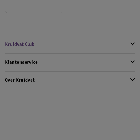
Kruidvat Club
Klantenservice
Over Kruidvat