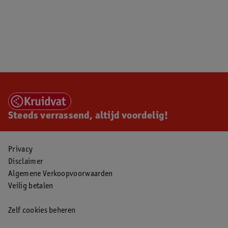
Steeds verrassend, altijd voordelig!
Privacy
Disclaimer
Algemene Verkoopvoorwaarden
Veilig betalen
Zelf cookies beheren