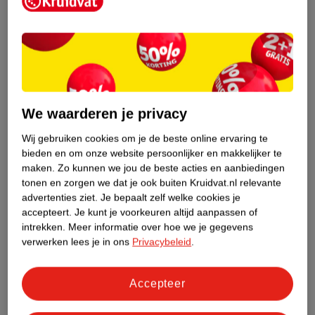
We waarderen je privacy
Wij gebruiken cookies om je de beste online ervaring te
bieden en om onze website persoonlijker en makkelijker te
maken.
Zo kunnen we jou de beste acties en aanbiedingen
tonen en zorgen we dat je ook buiten Kruidvat.nl relevante
advertenties ziet.
Je bepaalt zelf welke cookies je
accepteert.
Je kunt je voorkeuren altijd aanpassen of
intrekken.
Meer informatie over hoe we je gegevens
verwerken lees je in ons
Privacybeleid
.
Accepteer