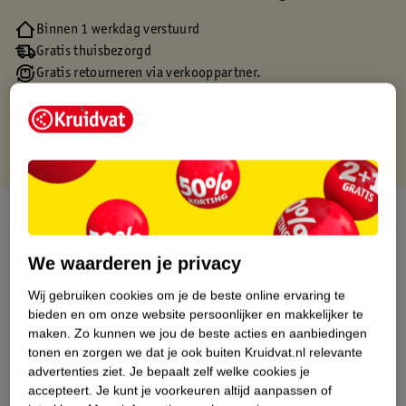
Binnen 1 werkdag verstuurd
Gratis thuisbezorgd
Gratis retourneren via verkooppartner.
Gratis punten met je Kruidvat kaart
Over dit product
Productinformatie
We waarderen je privacy
Wij gebruiken cookies om je de beste online ervaring te
Etiketinformatie
bieden en om onze website persoonlijker en makkelijker te
maken.
Zo kunnen we jou de beste acties en aanbiedingen
tonen en zorgen we dat je ook buiten Kruidvat.nl relevante
Nature Impact Score
advertenties ziet.
Je bepaalt zelf welke cookies je
accepteert.
Je kunt je voorkeuren altijd aanpassen of
Dit product heeft (nog) geen Nature