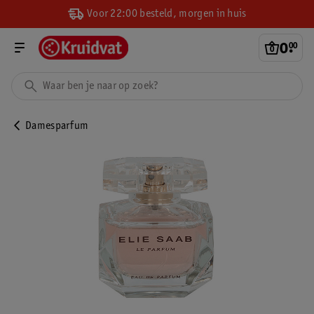
Voor 22:00 besteld, morgen in huis
0
.
00
Damesparfum