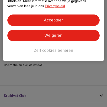
intrekken.
Meer informatie over hoe we je gegevens
Impact Score.
verwerken lees je in ons
Privacybeleid
.
Meer informatie
Accepteer
Bestel & Bezorginformatie
Weigeren
Bekijk ook
Zelf cookies beheren
Meer
Elie Saab
Alle Damesparfum
Hoe controleren wij de reviews?
Kruidvat Club