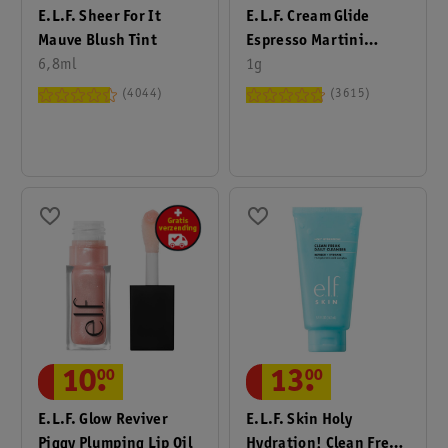
E.l.f. Sheer For It
E.l.f. Cream Glide
Mauve Blush Tint
Espresso Martini
6,8ml
Lipliner
1g
4044
3615
10
.
00
13
.
00
E.l.f. Glow Reviver
E.l.f. Skin Holy
Piggy Plumping Lip Oil
Hydration! Clean Freak