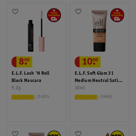
8
.
00
10
.
00
E.l.f. Lash 'n Roll
E.l.f. Soft Glam 31
Black Mascara
Medium Neutral Satin
9,2g
Foundation
30ml
5320
3686