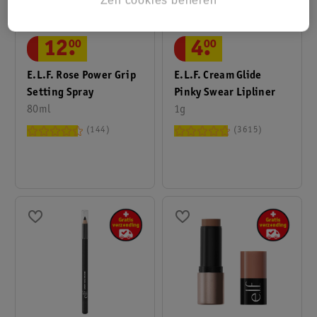
12
.
00
4
.
00
E.l.f. Rose Power Grip
E.l.f. Cream Glide
Setting Spray
Pinky Swear Lipliner
80ml
1g
144
3615