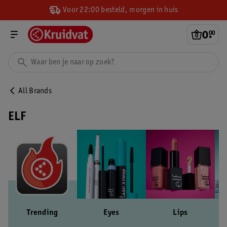
Voor 22:00 besteld, morgen in huis
0
.
00
All Brands
ELF
Trending
Eyes
Lips