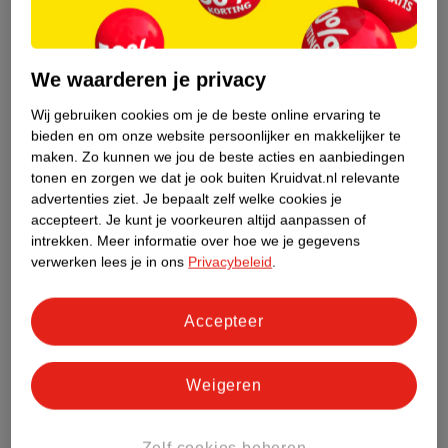
We waarderen je privacy
van
10
.
00
6
.
75
Wij gebruiken cookies om je de beste online ervaring te
9
.
00
bieden en om onze website persoonlijker en makkelijker te
E.l.f. Glow Reviver
E.l.f. Camo Berry Well
maken.
Zo kunnen we jou de beste acties en aanbiedingen
Crystal Clear Lip Oil
Liquid Blush
tonen en zorgen we dat je ook buiten Kruidvat.nl relevante
advertenties ziet.
Je bepaalt zelf welke cookies je
7,6ml
4ml
accepteert.
Je kunt je voorkeuren altijd aanpassen of
9402
12086
intrekken.
Meer informatie over hoe we je gegevens
verwerken lees je in ons
Privacybeleid
.
Accepteer
Weigeren
Zelf cookies beheren