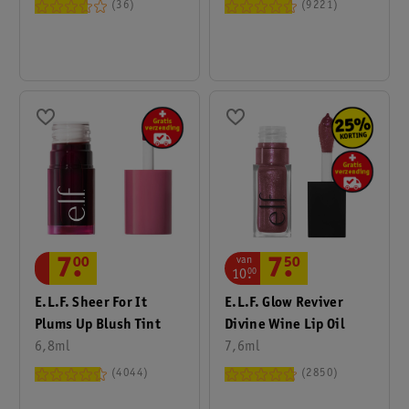
Mascara
36
9221
van
7
.
00
7
.
50
10
.
00
E.l.f. Sheer For It
E.l.f. Glow Reviver
Plums Up Blush Tint
Divine Wine Lip Oil
6,8ml
7,6ml
4044
2850