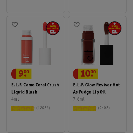
9
.
00
10
.
00
E.l.f. Camo Coral Crush
E.l.f. Glow Reviver Hot
Liquid Blush
As Fudge Lip Oil
4ml
7,6ml
12086
9402