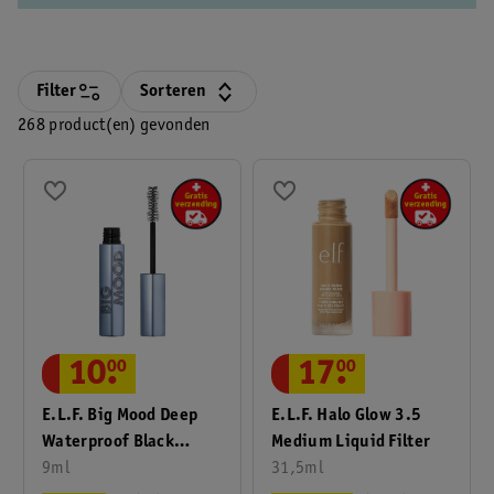
Filter
Sorteren
268 product(en) gevonden
10
.
00
17
.
00
E.l.f. Big Mood Deep
E.l.f. Halo Glow 3.5
Waterproof Black
Medium Liquid Filter
Volume & Lifting
9ml
31,5ml