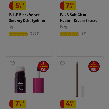
5
.
00
7
.
00
E.l.f. Black Velvet
E.l.f. Soft Glam
Smokey Kohl Eyeliner
Medium Cream Bronzer
1g
9,5g
2668
29
7
.
00
4
.
00