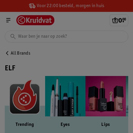
Voor 22:00 besteld, morgen in huis
0
.
00
All Brands
ELF
Trending
Eyes
Lips