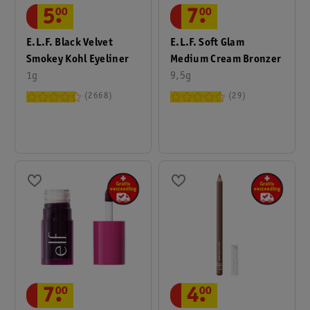
5
.
00
7
.
00
E.l.f. Black Velvet
E.l.f. Soft Glam
Smokey Kohl Eyeliner
Medium Cream Bronzer
1g
9,5g
2668
29
7
.
00
4
.
00