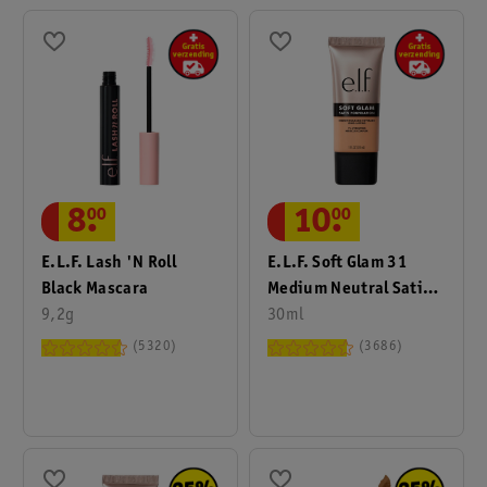
8
.
00
10
.
00
E.l.f. Lash 'n Roll
E.l.f. Soft Glam 31
Black Mascara
Medium Neutral Satin
9,2g
Foundation
30ml
5320
3686