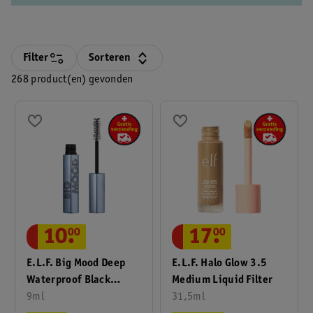
Filter
Sorteren
268 product(en) gevonden
10
.
00
17
.
00
E.l.f. Big Mood Deep
E.l.f. Halo Glow 3.5
Waterproof Black
Medium Liquid Filter
Volume & Lifting
9ml
31,5ml