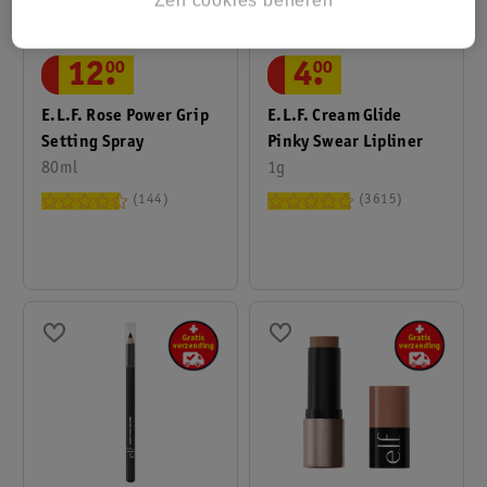
12
.
00
4
.
00
E.l.f. Rose Power Grip
E.l.f. Cream Glide
Setting Spray
Pinky Swear Lipliner
80ml
1g
144
3615