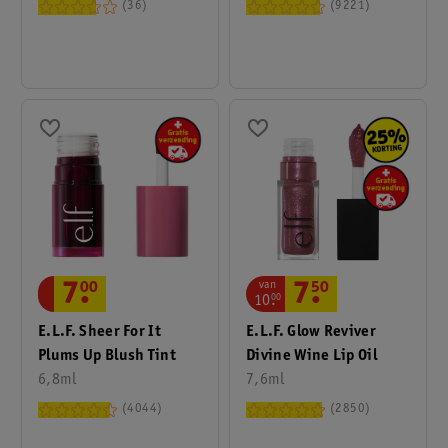
Mascara
36
9221
van
7
.
00
7
.
50
10
.
00
E.l.f. Sheer For It
E.l.f. Glow Reviver
Plums Up Blush Tint
Divine Wine Lip Oil
6,8ml
7,6ml
4044
2850