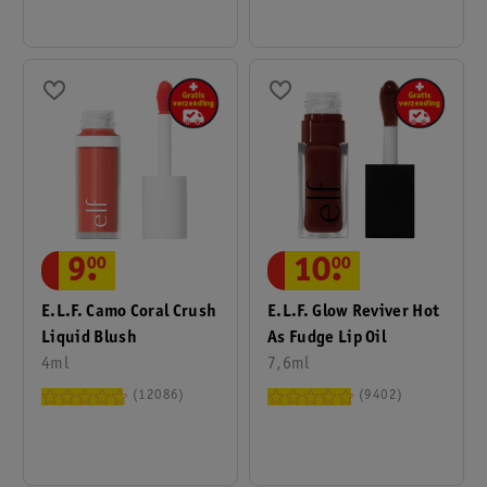
9
.
00
10
.
00
E.l.f. Camo Coral Crush
E.l.f. Glow Reviver Hot
Liquid Blush
As Fudge Lip Oil
4ml
7,6ml
12086
9402