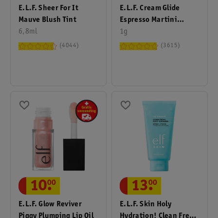
E.l.f. Sheer For It
E.l.f. Cream Glide
Mauve Blush Tint
Espresso Martini
6,8ml
Lipliner
1g
4044
3615
10
.
00
13
.
00
E.l.f. Glow Reviver
E.l.f. Skin Holy
Piggy Plumping Lip Oil
Hydration! Clean Freak