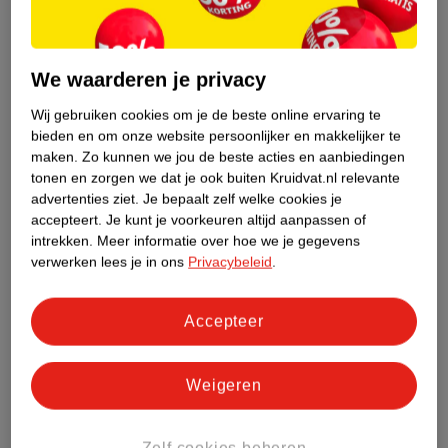
We waarderen je privacy
van
10
.
00
6
.
75
Wij gebruiken cookies om je de beste online ervaring te
9
.
00
bieden en om onze website persoonlijker en makkelijker te
E.l.f. Glow Reviver
E.l.f. Camo Berry Well
maken.
Zo kunnen we jou de beste acties en aanbiedingen
Crystal Clear Lip Oil
Liquid Blush
tonen en zorgen we dat je ook buiten Kruidvat.nl relevante
advertenties ziet.
Je bepaalt zelf welke cookies je
7,6ml
4ml
accepteert.
Je kunt je voorkeuren altijd aanpassen of
9402
12086
intrekken.
Meer informatie over hoe we je gegevens
verwerken lees je in ons
Privacybeleid
.
Accepteer
Weigeren
Zelf cookies beheren