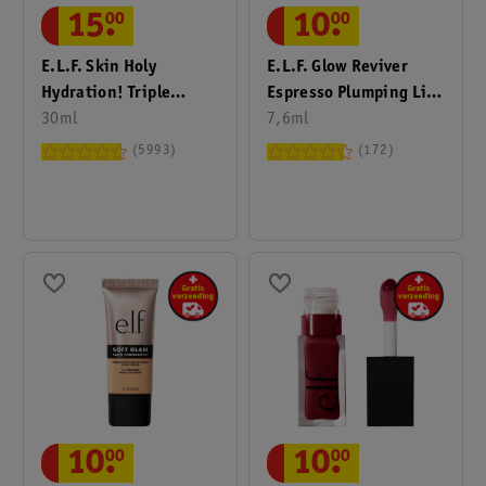
15
.
00
10
.
00
E.l.f. Skin Holy
E.l.f. Glow Reviver
Hydration! Triple
Espresso Plumping Lip
Bounce Serum
30ml
Oil
7,6ml
5993
172
10
.
00
10
.
00