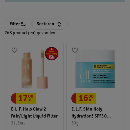
Filter
Sorteren
268 product(en) gevonden
17
.
00
16
.
00
E.l.f. Halo Glow 2
E.l.f. Skin Holy
Fair/Light Liquid Filter
Hydration! SPF30
31,5ml
Dagcrème
50g