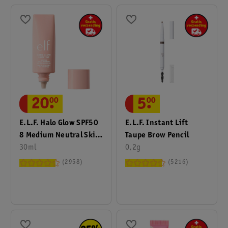
20
.
00
5
.
00
E.l.f. Halo Glow SPF50
E.l.f. Instant Lift
8 Medium Neutral Skin
Taupe Brow Pencil
Tint
30ml
0,2g
2958
5216