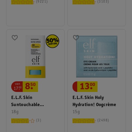
9221
3103
van
8
.
50
13
.
00
17
.
00
E.l.f. Skin
E.l.f. Skin Holy
Suntouchable
Hydration! Oogcrème
Invisistick SPF50
18g
15g
Zonnebrandstick
3
2498