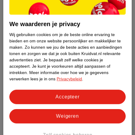
We waarderen je privacy
12
.
00
19
.
00
Wij gebruiken cookies om je de beste online ervaring te
bieden en om onze website persoonlijker en makkelijker te
E.l.f. Glow Reviver
E.l.f. Skin Vitamin C
maken.
Zo kunnen we jou de beste acties en aanbiedingen
Pink-Me Energy Lip Oil
Brightening +Glow
tonen en zorgen we dat je ook buiten Kruidvat.nl relevante
advertenties ziet.
Je bepaalt zelf welke cookies je
Stick
3,4g
Serum
2321
accepteert.
Je kunt je voorkeuren altijd aanpassen of
350
intrekken.
Meer informatie over hoe we je gegevens
verwerken lees je in ons
Privacybeleid
.
Accepteer
Weigeren
Zelf cookies beheren