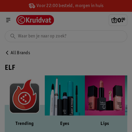
Voor 22:00 besteld, morgen in huis
0
.
00
All Brands
ELF
Trending
Eyes
Lips