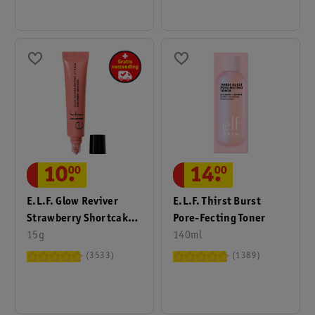
10
.
00
14
.
00
E.l.f. Glow Reviver
E.l.f. Thirst Burst
Strawberry Shortcake
Pore-Fecting Toner
Melting Lipbalm
15g
140ml
3533
1389