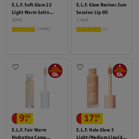
E.l.f. Soft Glam 22
E.l.f. Glow Reviver Jam
Light Warm Satin
Session Lip Oil
Foundation
30ml
7,6ml
3686
1
9
.
00
17
.
00
E.l.f. Fair Warm
E.l.f. Halo Glow 3
Hydrating Camo
Light/Medium Liquid