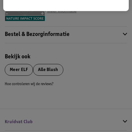
Impact Score.
Meer informatie
Bestel & Bezorginformatie
Bekijk ook
Meer
ELF
Alle Blush
Hoe controleren wij de reviews?
Kruidvat Club