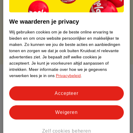
Gratis ophalen in de winkel
Op werkdagen voor 22:00 uur besteld, volgende dag in huis
Gratis thuisbezorgd vanaf 50.00
We waarderen je privacy
Gratis retourneren binnen 30 dagen
Wij gebruiken cookies om je de beste online ervaring te
Gratis punten met je Kruidvat kaart
bieden en om onze website persoonlijker en makkelijker te
maken.
Zo kunnen we jou de beste acties en aanbiedingen
tonen en zorgen we dat je ook buiten Kruidvat.nl relevante
advertenties ziet.
Je bepaalt zelf welke cookies je
accepteert.
Je kunt je voorkeuren altijd aanpassen of
intrekken.
Meer informatie over hoe we je gegevens
Over dit product
verwerken lees je in ons
Privacybeleid
.
Productinformatie
Accepteer
Etiketinformatie
Weigeren
Nature Impact Score
Zelf cookies beheren
Dit product heeft (nog) geen Nature