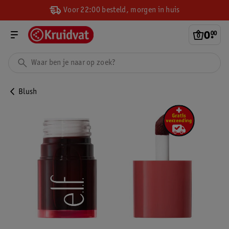
Voor 22:00 besteld, morgen in huis
0
.
00
Blush