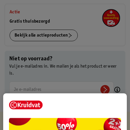
Actie
Gratis thuisbezorgd
Bekijk alle actieproducten
Niet op voorraad?
Vul je e-mailadres in. We mailen je als het product er weer
is.
Je e-mailadres
Kruidvat is altijd voordelig