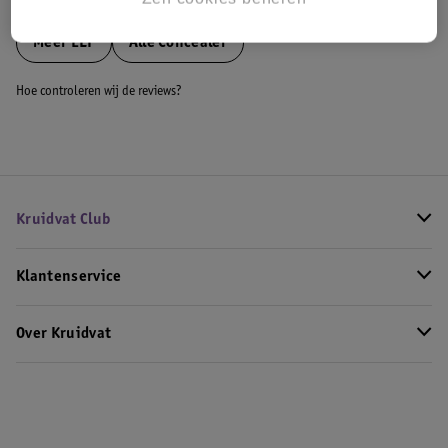
Bekijk ook
Meer
ELF
Alle Concealer
Hoe controleren wij de reviews?
Kruidvat Club
Klantenservice
Over Kruidvat