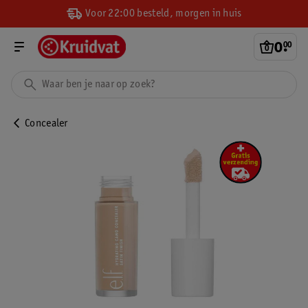
Voor 22:00 besteld, morgen in huis
0
.
00
Concealer