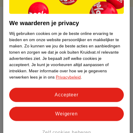
Over dit product
We waarderen je privacy
Productinformatie
Wij gebruiken cookies om je de beste online ervaring te
bieden en om onze website persoonlijker en makkelijker te
maken.
Zo kunnen we jou de beste acties en aanbiedingen
Etiketinformatie
tonen en zorgen we dat je ook buiten Kruidvat.nl relevante
advertenties ziet.
Je bepaalt zelf welke cookies je
Nature Impact Score
accepteert.
Je kunt je voorkeuren altijd aanpassen of
intrekken.
Meer informatie over hoe we je gegevens
Dit product heeft (nog) geen Nature
verwerken lees je in ons
Privacybeleid
.
Impact Score.
Meer informatie
Accepteer
Bestel & Bezorginformatie
Weigeren
Zelf cookies beheren