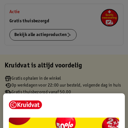
Actie
Gratis thuisbezorgd
Bekijk alle actieproducten
Kruidvat is altijd voordelig
Gratis ophalen in de winkel
Op werkdagen voor 22:00 uur besteld, volgende dag in huis
Gratis thuisbezorgd vanaf 50.00
Gratis retourneren binnen 30 dagen
Gratis punten met je Kruidvat kaart