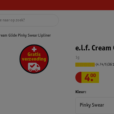
Cream Glide Pinky Swear Lipliner
e.l.f. Cream
1g
361
(4.74/5)
4
.
00
Kleur
Pinky Swear