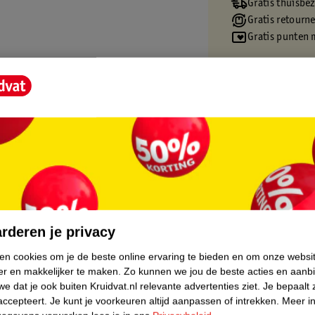
Gratis thuisbe
Gratis retourn
Gratis punten 
ende lipliner glijdt moeiteloos over je
core.
rderen je privacy
ken cookies om je de beste online ervaring te bieden en om onze websi
er en makkelijker te maken.
Zo kunnen we jou de beste acties en aanb
e dat je ook buiten Kruidvat.nl relevante advertenties ziet.
Je bepaalt 
accepteert.
Je kunt je voorkeuren altijd aanpassen of intrekken.
Meer in