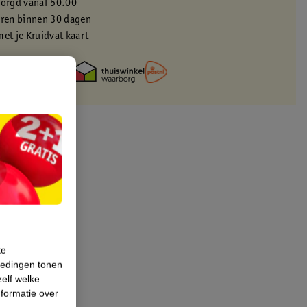
zorgd vanaf 50.00
eren binnen 30 dagen
met je Kruidvat kaart
te
iedingen tonen
zelf welke
formatie over