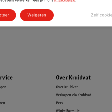
gegevens verwerken lees je in ons
Privacybeleid
.
pteer
Weigeren
Zelf cooki
rvice
Over Kruidvat
agen
Over Kruidvat
Verkopen via Kruidvat
eren
Pers
Winkelformule