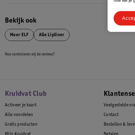
hoe we je 
Acce
Bekijk ook
Meer
ELF
Alle Lipliner
Hoe controleren wij de reviews?
Kruidvat Club
Klantense
Activeer je kaart
Veelgestelde vr
Alle voordelen
Contact
Gratis producten
Bestellen & lev
Mijn Kruidvat
Betalen