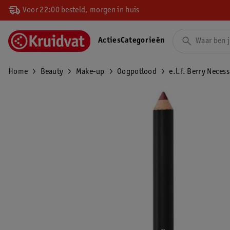
Voor 22:00 besteld, morgen in huis
Acties
Categorieën
Home
Beauty
Make-up
Oogpotlood
e.l.f. Berry Neces