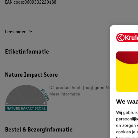
EAN code:0609332220188
Lees meer
Etiketinformatie
Nature Impact Score
Dit product heeft (nog) geen Nature Impact S
Meer informatie
We waa
Wij gebrui
persoonlijk
en zorgen w
Bestel & Bezorginformatie
cookies je 