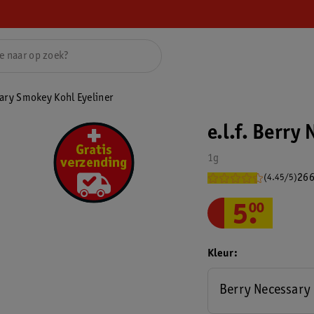
sary Smokey Kohl Eyeliner
e.l.f. Berry
1g
266
(4.45/5)
5
.
00
Kleur
Berry Necessary