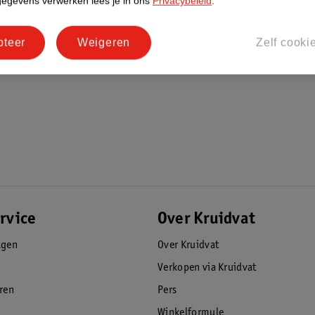
gegevens verwerken lees je in ons
Privacybeleid
.
pteer
Weigeren
Zelf cooki
rvice
Over Kruidvat
agen
Over Kruidvat
Verkopen via Kruidvat
eren
Pers
Winkelformule