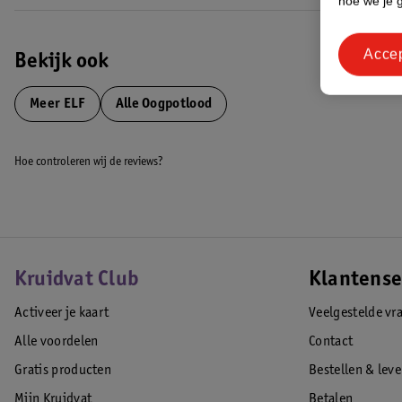
hoe we je 
Acce
Bekijk ook
Meer
ELF
Alle Oogpotlood
Hoe controleren wij de reviews?
Kruidvat Club
Klantense
Activeer je kaart
Veelgestelde vr
Alle voordelen
Contact
Gratis producten
Bestellen & lev
Mijn Kruidvat
Betalen