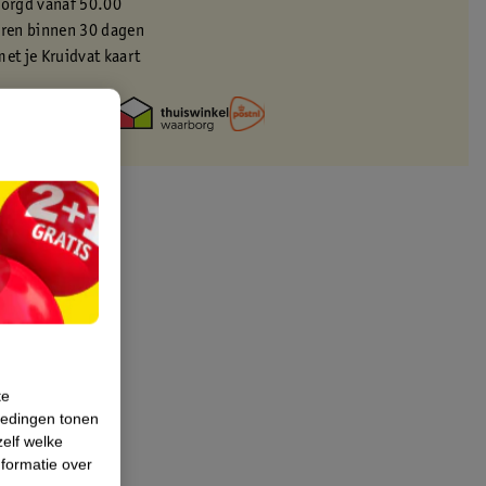
zorgd vanaf 50.00
eren binnen 30 dagen
met je Kruidvat kaart
te
iedingen tonen
zelf welke
formatie over