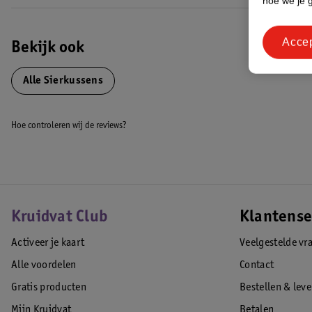
hoe we je 
Acce
Bekijk ook
Alle Sierkussens
Hoe controleren wij de reviews?
Kruidvat Club
Klantense
Activeer je kaart
Veelgestelde vr
Alle voordelen
Contact
Gratis producten
Bestellen & lev
Mijn Kruidvat
Betalen