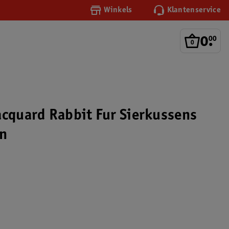
Winkels
Klantenservice
0
.
00
acquard Rabbit Fur Sierkussens
n