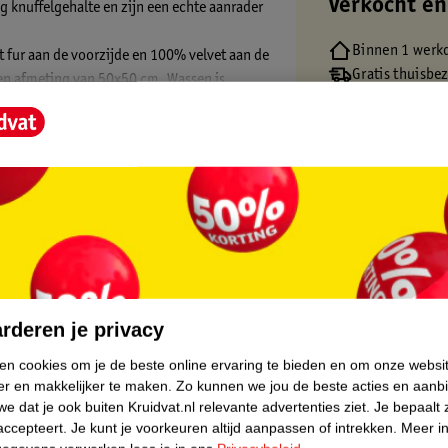
Verkocht en
g knuffelgehalte en zijn een echte aanrader
Binnen 1 werk
 fur aan de voorzijde en 100% velvet aan de
Gratis thuisbe
een afmeting van 50x50 cm. Wassen is
Gratis retourn
e was en was de kussens niet warmer dan 30
Gratis punten 
bineren prachtig met de bijpassende
core.
rderen je privacy
ken cookies om je de beste online ervaring te bieden en om onze websi
er en makkelijker te maken.
Zo kunnen we jou de beste acties en aanb
e dat je ook buiten Kruidvat.nl relevante advertenties ziet.
Je bepaalt 
accepteert.
Je kunt je voorkeuren altijd aanpassen of intrekken.
Meer in