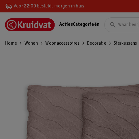
Voor 22:00 besteld, morgen in huis
Acties
Categorieën
Home
Wonen
Woonaccessoires
Decoratie
Sierkussens