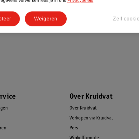
gegevens verwerken lees je in ons
Privacybeleid
.
pteer
Weigeren
Zelf cooki
rvice
Over Kruidvat
agen
Over Kruidvat
Verkopen via Kruidvat
eren
Pers
Winkelformule