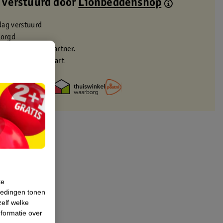
 verstuurd door
Lionbeddenshop
dag verstuurd
zorgd
eren via verkooppartner.
met je Kruidvat kaart
te
iedingen tonen
zelf welke
formatie over