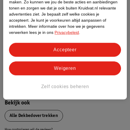
Productinformatie
maken.
Zo kunnen we jou de beste acties en aanbiedingen
tonen en zorgen we dat je ook buiten Kruidvat.nl relevante
advertenties ziet.
Je bepaalt zelf welke cookies je
Etiketinformatie
accepteert.
Je kunt je voorkeuren altijd aanpassen of
intrekken.
Meer informatie over hoe we je gegevens
verwerken lees je in ons
Privacybeleid
.
Nature Impact Score
Dit product heeft (nog) geen Nature
Accepteer
Impact Score.
Meer informatie
Weigeren
Bestel & Bezorginformatie
Zelf cookies beheren
Bekijk ook
Alle Dekbedovertrekken