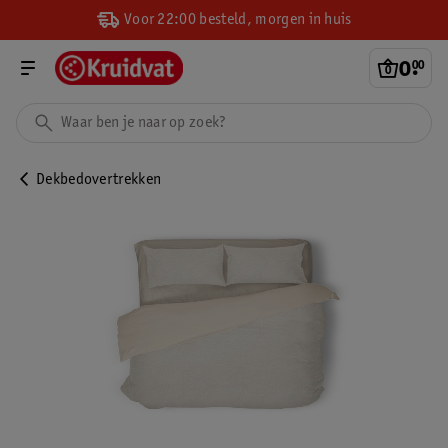
Voor 22:00 besteld, morgen in huis
0
.
00
Dekbedovertrekken