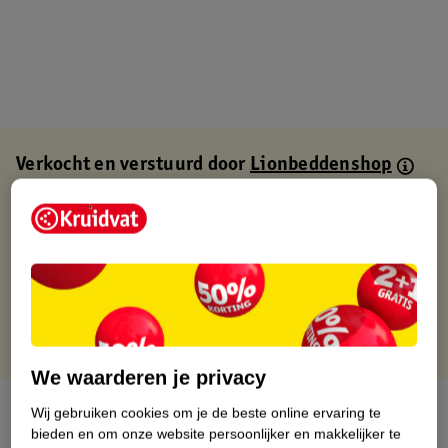
Verkocht en verstuurd door
Lionbeddenshop
Binnen 1 werkdag verstuurd
Gratis thuisbezorgd
Gratis retourneren via verkooppartner.
Gratis punten met je Kruidvat kaart
We waarderen je privacy
Over dit product
Wij gebruiken cookies om je de beste online ervaring te
bieden en om onze website persoonlijker en makkelijker te