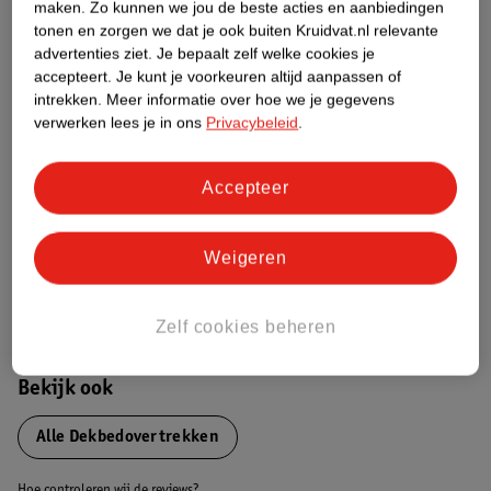
Productinformatie
maken.
Zo kunnen we jou de beste acties en aanbiedingen
tonen en zorgen we dat je ook buiten Kruidvat.nl relevante
advertenties ziet.
Je bepaalt zelf welke cookies je
Etiketinformatie
accepteert.
Je kunt je voorkeuren altijd aanpassen of
intrekken.
Meer informatie over hoe we je gegevens
verwerken lees je in ons
Privacybeleid
.
Nature Impact Score
Dit product heeft (nog) geen Nature
Accepteer
Impact Score.
Meer informatie
Weigeren
Bestel & Bezorginformatie
Zelf cookies beheren
Bekijk ook
Alle Dekbedovertrekken