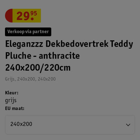
29
.
95
Verkoop via partner
Eleganzzz Dekbedovertrek Teddy
Pluche - anthracite
240x200/220cm
Grijs, 240x200, 240x200
Kleur
grijs
EU maat
240x200