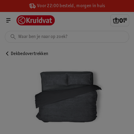
Voor 22:00 besteld, morgen in huis
0
.
00
Dekbedovertrekken