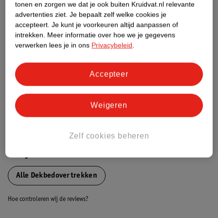
tonen en zorgen we dat je ook buiten Kruidvat.nl relevante
Etiketinformatie
advertenties ziet.
Je bepaalt zelf welke cookies je
accepteert.
Je kunt je voorkeuren altijd aanpassen of
intrekken.
Meer informatie over hoe we je gegevens
Nature Impact Score
verwerken lees je in ons
Privacybeleid
.
Dit product heeft (nog) geen Nature
Impact Score.
Accepteer
Meer informatie
Weigeren
Bestel & Bezorginformatie
Zelf cookies beheren
Bekijk ook
Alle Dekbedovertrekken
Hoe controleren wij de reviews?