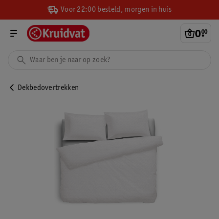
Voor 22:00 besteld, morgen in huis
0
.
00
Dekbedovertrekken