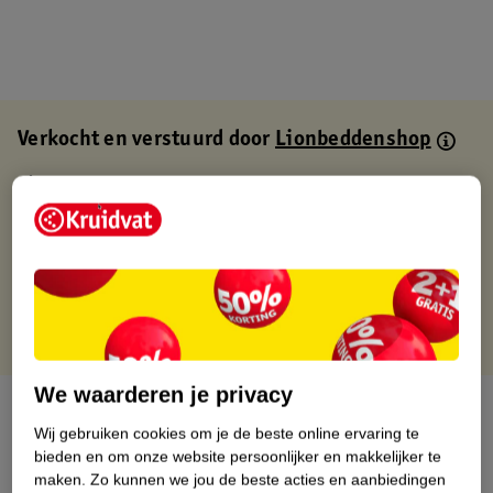
Verkocht en verstuurd door
Lionbeddenshop
Binnen 1 werkdag verstuurd
Gratis thuisbezorgd
Gratis retourneren via verkooppartner.
Gratis punten met je Kruidvat kaart
We waarderen je privacy
Over dit product
Wij gebruiken cookies om je de beste online ervaring te
bieden en om onze website persoonlijker en makkelijker te
Productinformatie
maken.
Zo kunnen we jou de beste acties en aanbiedingen