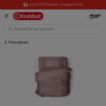
Voor 22:00 besteld, morgen in huis
0
.
00
Fleecedekens