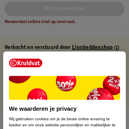
Niet op voorraad
Momenteel online niet op voorraad.
Verkocht en verstuurd door
Lionbeddenshop
Binnen 1 werkdag verstuurd
Gratis thuisbezorgd
Gratis retourneren via verkooppartner.
Gratis punten met je Kruidvat kaart
We waarderen je privacy
Over dit product
Wij gebruiken cookies om je de beste online ervaring te
bieden en om onze website persoonlijker en makkelijker te