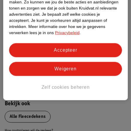
Productinformatie
maken.
Zo kunnen we jou de beste acties en aanbiedingen
tonen en zorgen we dat je ook buiten Kruidvat.nl relevante
advertenties ziet.
Je bepaalt zelf welke cookies je
Etiketinformatie
accepteert.
Je kunt je voorkeuren altijd aanpassen of
intrekken.
Meer informatie over hoe we je gegevens
verwerken lees je in ons
Privacybeleid
.
Nature Impact Score
Dit product heeft (nog) geen Nature
Accepteer
Impact Score.
Meer informatie
Weigeren
Bestel & Bezorginformatie
Zelf cookies beheren
Bekijk ook
Alle Fleecedekens