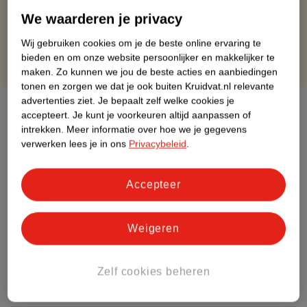
Gratis retourneren binnen 30 dagen
We waarderen je privacy
Gratis punten met je Kruidvat kaart
Wij gebruiken cookies om je de beste online ervaring te
bieden en om onze website persoonlijker en makkelijker te
maken.
Zo kunnen we jou de beste acties en aanbiedingen
tonen en zorgen we dat je ook buiten Kruidvat.nl relevante
advertenties ziet.
Je bepaalt zelf welke cookies je
Over dit product
accepteert.
Je kunt je voorkeuren altijd aanpassen of
intrekken.
Meer informatie over hoe we je gegevens
Productinformatie
verwerken lees je in ons
Privacybeleid
.
Etiketinformatie
Accepteer
Nature Impact Score
Weigeren
Dit product heeft (nog) geen Nature
Impact Score.
Meer informatie
Zelf cookies beheren