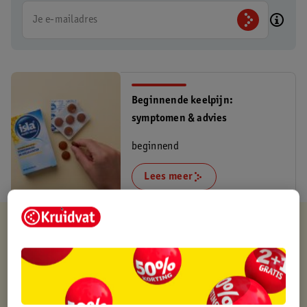
Je e-mailadres
Beginnende keelpijn:
symptomen & advies
beginnend
Lees meer
Kruidvat is altijd voordelig
Gratis ophalen in de winkel
Op werkdagen voor 22:00 uur besteld, volgende dag in huis
Gratis thuisbezorgd vanaf 50.00