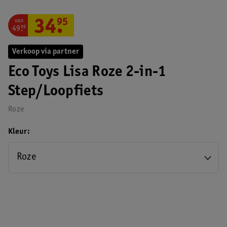
van
34
.
95
49
.
99
Verkoop via partner
Eco Toys Lisa Roze 2-in-1
Step/Loopfiets
Roze
Kleur
Roze