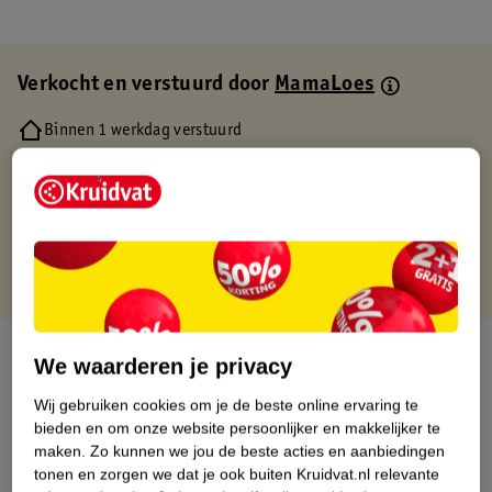
Verkocht en verstuurd door
MamaLoes
Binnen 1 werkdag verstuurd
Gratis thuisbezorgd
Gratis retourneren via verkooppartner.
Gratis punten met je Kruidvat kaart
Over dit product
We waarderen je privacy
Productinformatie
Wij gebruiken cookies om je de beste online ervaring te
bieden en om onze website persoonlijker en makkelijker te
maken.
Zo kunnen we jou de beste acties en aanbiedingen
Etiketinformatie
tonen en zorgen we dat je ook buiten Kruidvat.nl relevante