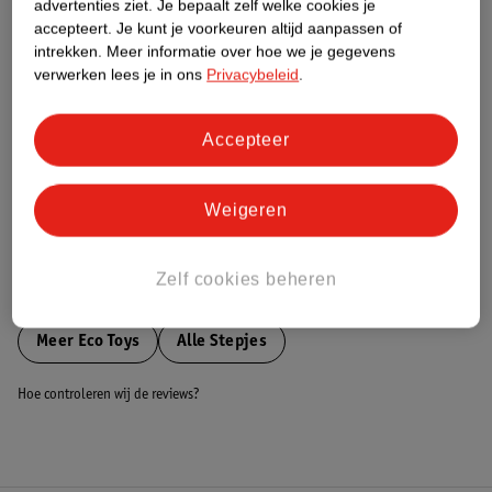
advertenties ziet.
Je bepaalt zelf welke cookies je
accepteert.
Je kunt je voorkeuren altijd aanpassen of
Nature Impact Score
intrekken.
Meer informatie over hoe we je gegevens
verwerken lees je in ons
Privacybeleid
.
Dit product heeft (nog) geen Nature
Impact Score.
Meer informatie
Accepteer
Bestel & Bezorginformatie
Weigeren
Zelf cookies beheren
Bekijk ook
Meer
Eco Toys
Alle Stepjes
Hoe controleren wij de reviews?