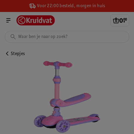
Voor 22:00 besteld, morgen in huis
0
.
00
Stepjes