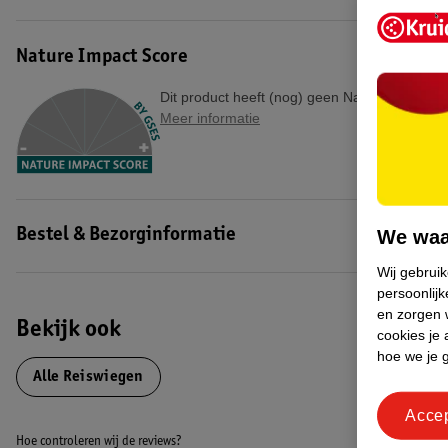
Nature Impact Score
Dit product heeft (nog) geen Nature Impact S
Meer informatie
We waa
Bestel & Bezorginformatie
Wij gebrui
persoonlijk
en zorgen w
Bekijk ook
cookies je 
hoe we je 
Alle Reiswiegen
Acce
Hoe controleren wij de reviews?