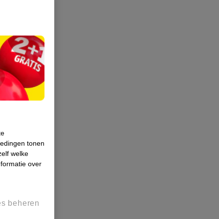
te
iedingen tonen
zelf welke
formatie over
es beheren