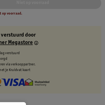
Niet op voorraad
t op voorraad.
 verstuurd door
ner Megastore
dag verstuurd
zorgd
eren via verkooppartner.
met je Kruidvat kaart