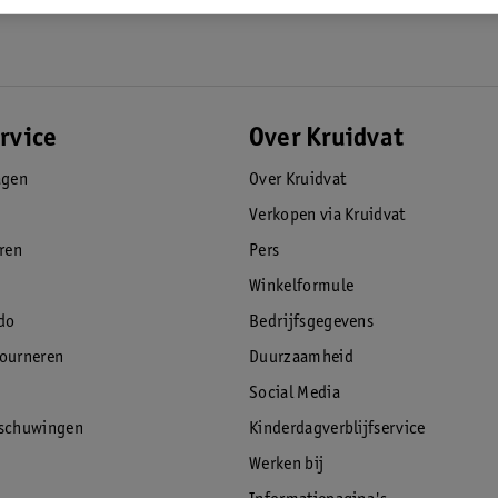
rvice
Over Kruidvat
agen
Over Kruidvat
Verkopen via Kruidvat
eren
Pers
Winkelformule
do
Bedrijfsgegevens
tourneren
Duurzaamheid
Social Media
rschuwingen
Kinderdagverblijfservice
Werken bij