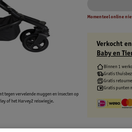
Momenteel online nie
Verkocht en
Baby en Tie
Binnen 1 werk
Gratis thuisbe
Gratis retourn
Gratis punten 
ermt tegen vervelende muggen en insecten op
ey of het Harvey2 reiswiegje.