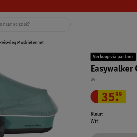
 Reiswieg Muskietennet
Verkoop via partner
Easywalker 
Wit
35
.
99
Kleur
Wit