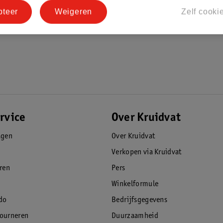
pteer
Weigeren
Zelf cooki
t)
rvice
Over Kruidvat
agen
Over Kruidvat
Verkopen via Kruidvat
eren
Pers
Winkelformule
do
Bedrijfsgegevens
tourneren
Duurzaamheid