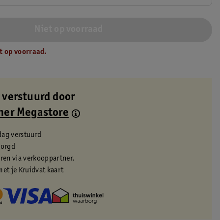
Niet op voorraad
t op voorraad.
 verstuurd door
ner Megastore
dag verstuurd
zorgd
eren via verkooppartner.
met je Kruidvat kaart