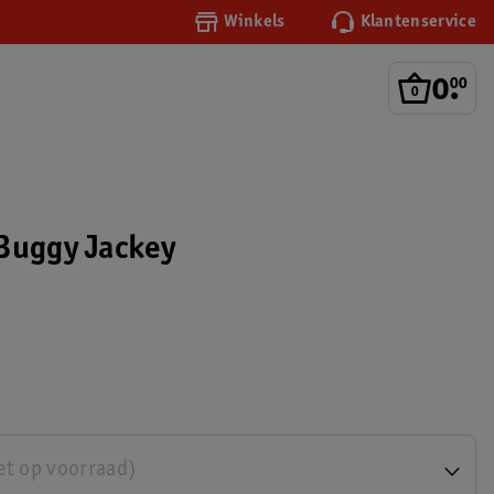
Winkels
Klantenservice
0
.
00
Buggy Jackey
et op voorraad)