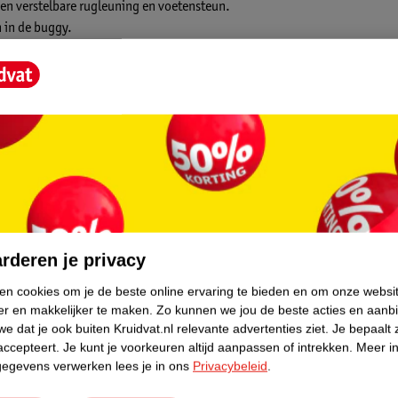
een verstelbare rugleuning en voetensteun.
n in de buggy.
 kg. De uitschuifbare XL zonnekap
 zonnekap zorgen voor optimale ventilatie.
of gemaakt van gerecyclede plastic flessen.
ouderband. Wil je de buggy nog verder
ssoires.
core.
rderen je privacy
ken cookies om je de beste online ervaring te bieden en om onze websi
er en makkelijker te maken.
Zo kunnen we jou de beste acties en aanb
e dat je ook buiten Kruidvat.nl relevante advertenties ziet.
Je bepaalt 
accepteert.
Je kunt je voorkeuren altijd aanpassen of intrekken.
Meer in
gegevens verwerken lees je in ons
Privacybeleid
.
2 kg