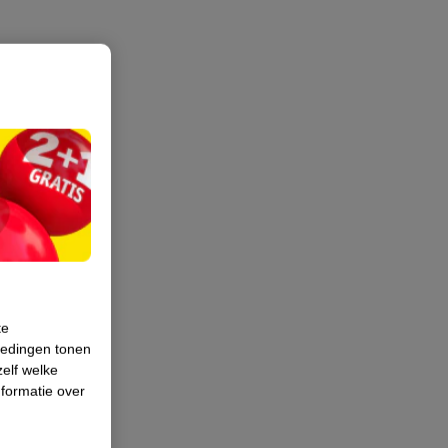
te
iedingen tonen
zelf welke
formatie over