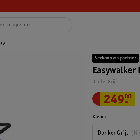
key
Verkoop via partner
Easywalker 
Donker Grijs
249
.
00
Kleur
Donker Grijs
(Ni