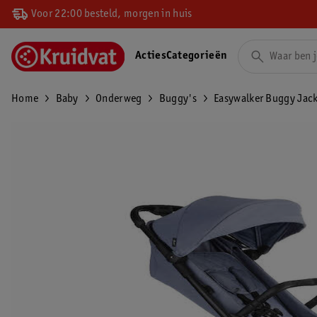
Voor 22:00 besteld, morgen in huis
Acties
Categorieën
Home
Baby
Onderweg
Buggy's
Easywalker Buggy Jac