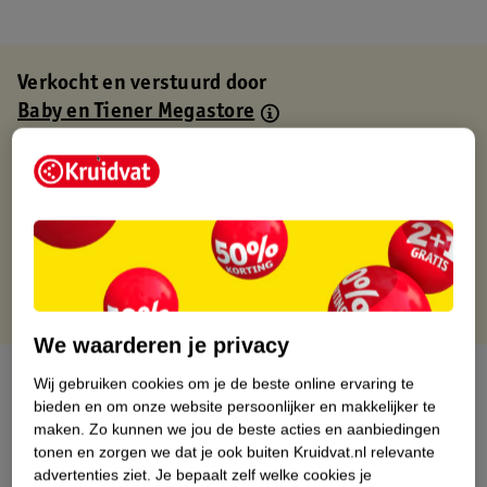
Verkocht en verstuurd door
Baby en Tiener Megastore
Binnen 1 werkdag verstuurd
Gratis thuisbezorgd
Gratis retourneren via verkooppartner.
Gratis punten met je Kruidvat kaart
We waarderen je privacy
Over dit product
Wij gebruiken cookies om je de beste online ervaring te
bieden en om onze website persoonlijker en makkelijker te
Productinformatie
maken.
Zo kunnen we jou de beste acties en aanbiedingen
tonen en zorgen we dat je ook buiten Kruidvat.nl relevante
advertenties ziet.
Je bepaalt zelf welke cookies je