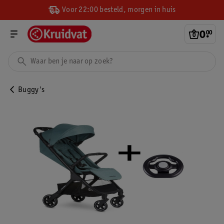
Voor 22:00 besteld, morgen in huis
0
.
00
Buggy's