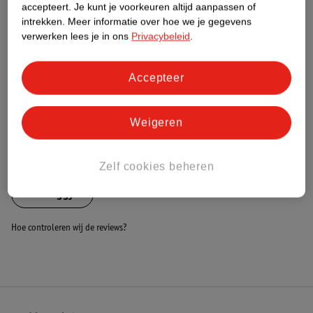
Nature Impact Score
accepteert.
Je kunt je voorkeuren altijd aanpassen of
intrekken.
Meer informatie over hoe we je gegevens
Dit product heeft (nog) geen Nature
verwerken lees je in ons
Privacybeleid
.
Impact Score.
Meer informatie
Accepteer
Bestel & Bezorginformatie
Weigeren
Bekijk ook
Zelf cookies beheren
Alle Buggy's
Hoe controleren wij de reviews?