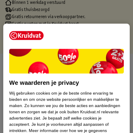
Binnen 1 werkdag verstuurd
Gratis thuisbezorgd
Gratis retourneren via verkooppartner.
Gratis punten met je Kruidvat kaart
Over dit product
Productinformatie
We waarderen je privacy
Wij gebruiken cookies om je de beste online ervaring te
Etiketinformatie
bieden en om onze website persoonlijker en makkelijker te
maken.
Zo kunnen we jou de beste acties en aanbiedingen
Nature Impact Score
tonen en zorgen we dat je ook buiten Kruidvat.nl relevante
advertenties ziet.
Je bepaalt zelf welke cookies je
Dit product heeft (nog) geen Nature
accepteert.
Je kunt je voorkeuren altijd aanpassen of
Impact Score.
intrekken.
Meer informatie over hoe we je gegevens