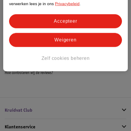
Meer informatie
verwerken lees je in ons
Privacybeleid
.
Accepteer
Bestel & Bezorginformatie
Weigeren
Bekijk ook
Zelf cookies beheren
Meer
Elizabeth Arden
Alle Damesparfum
Hoe controleren wij de reviews?
Kruidvat Club
Klantenservice