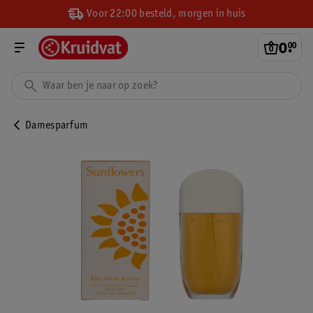
Voor 22:00 besteld, morgen in huis
0
.
00
Damesparfum