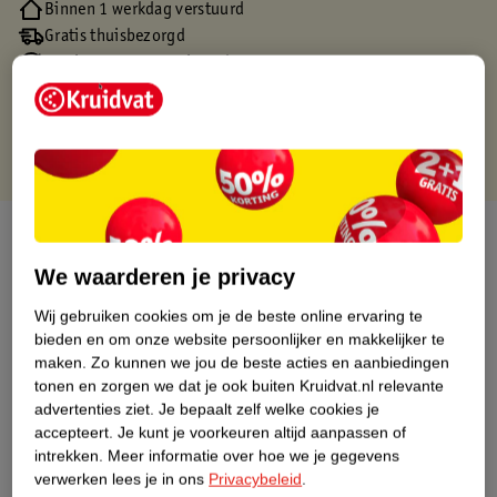
Binnen 1 werkdag verstuurd
Gratis thuisbezorgd
Gratis retourneren via verkooppartner.
Gratis punten met je Kruidvat kaart
Over dit product
We waarderen je privacy
Productinformatie
Wij gebruiken cookies om je de beste online ervaring te
bieden en om onze website persoonlijker en makkelijker te
Nature Impact Score
maken.
Zo kunnen we jou de beste acties en aanbiedingen
tonen en zorgen we dat je ook buiten Kruidvat.nl relevante
Dit product heeft (nog) geen Nature
advertenties ziet.
Je bepaalt zelf welke cookies je
Impact Score.
accepteert.
Je kunt je voorkeuren altijd aanpassen of
Meer informatie
intrekken.
Meer informatie over hoe we je gegevens
verwerken lees je in ons
Privacybeleid
.