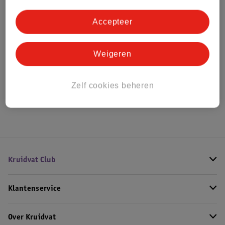
Bestel & Bezorginformatie
Accepteer
Bekijk ook
Weigeren
Meer
Elizabeth Arden
Zelf cookies beheren
Hoe controleren wij de reviews?
Kruidvat Club
Klantenservice
Over Kruidvat