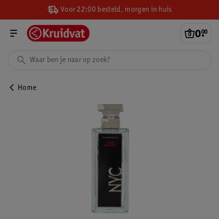
Voor 22:00 besteld, morgen in huis
0
.
00
Home