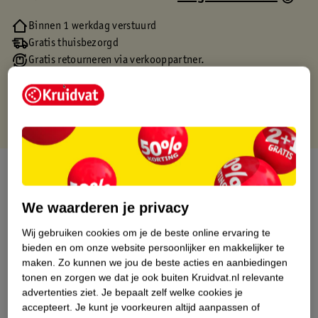
Binnen 1 werkdag verstuurd
Gratis thuisbezorgd
Gratis retourneren via verkooppartner.
Gratis punten met je Kruidvat kaart
Over dit product
Productinformatie
We waarderen je privacy
Wij gebruiken cookies om je de beste online ervaring te
Etiketinformatie
bieden en om onze website persoonlijker en makkelijker te
maken.
Zo kunnen we jou de beste acties en aanbiedingen
tonen en zorgen we dat je ook buiten Kruidvat.nl relevante
Nature Impact Score
advertenties ziet.
Je bepaalt zelf welke cookies je
accepteert.
Je kunt je voorkeuren altijd aanpassen of
Dit product heeft (nog) geen Nature