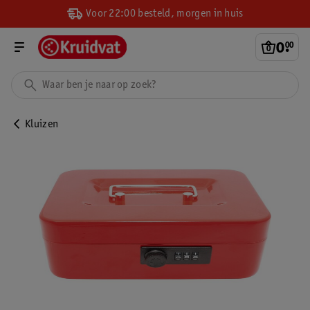
Voor 22:00 besteld, morgen in huis
0
.
00
Kluizen