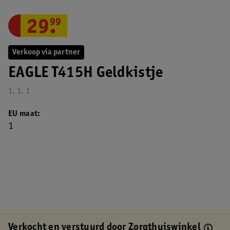
29
.
99
Verkoop via partner
EAGLE T415H Geldkistje
1, 1, 1
EU maat
1
Verkocht en verstuurd door
Zorgthuiswinkel