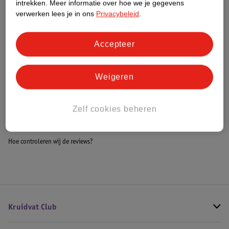
intrekken.
Meer informatie over hoe we je gegevens
Impact Score.
verwerken lees je in ons
Privacybeleid
.
Meer informatie
Accepteer
Bestel & Bezorginformatie
Weigeren
Bekijk ook
Zelf cookies beheren
Meer
Aidapt
Alle Kluizen
Hoe controleren wij de reviews?
Kruidvat Club