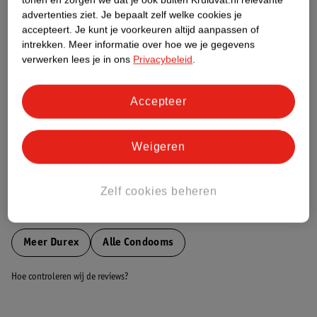
Etiketinformatie
advertenties ziet.
Je bepaalt zelf welke cookies je
accepteert.
Je kunt je voorkeuren altijd aanpassen of
intrekken.
Meer informatie over hoe we je gegevens
Nature Impact Score
verwerken lees je in ons
Privacybeleid
.
Dit product heeft (nog) geen Nature
Impact Score.
Accepteer
Meer informatie
Weigeren
Bestel & Bezorginformatie
Zelf cookies beheren
Bekijk ook
Meer
Durex
Alle Condooms
Hoe controleren wij de reviews?