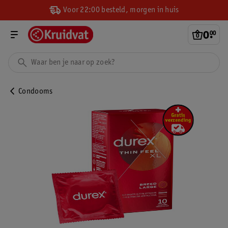
Voor 22:00 besteld, morgen in huis
0
.
00
Condooms