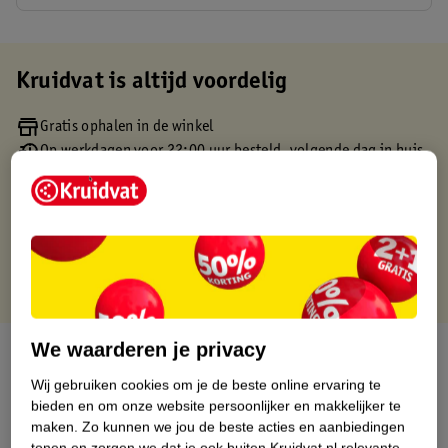
Kruidvat is altijd voordelig
Gratis ophalen in de winkel
Op werkdagen voor 22:00 uur besteld, volgende dag in huis
Gratis thuisbezorgd vanaf 50.00
Gratis retourneren binnen 30 dagen
Gratis punten met je Kruidvat kaart
We waarderen je privacy
Over dit product
Wij gebruiken cookies om je de beste online ervaring te
Productinformatie
bieden en om onze website persoonlijker en makkelijker te
maken.
Zo kunnen we jou de beste acties en aanbiedingen
tonen en zorgen we dat je ook buiten Kruidvat.nl relevante