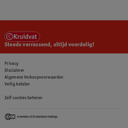
Steeds verrassend, altijd voordelig!
Privacy
Disclaimer
Algemene Verkoopvoorwaarden
Veilig betalen
Zelf cookies beheren