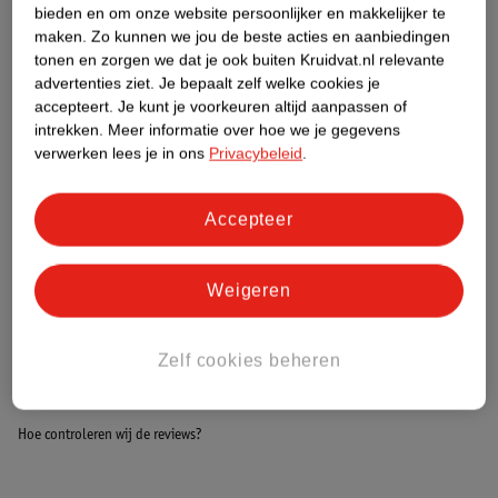
Etiketinformatie
bieden en om onze website persoonlijker en makkelijker te
maken.
Zo kunnen we jou de beste acties en aanbiedingen
tonen en zorgen we dat je ook buiten Kruidvat.nl relevante
Nature Impact Score
advertenties ziet.
Je bepaalt zelf welke cookies je
accepteert.
Je kunt je voorkeuren altijd aanpassen of
Dit product heeft (nog) geen Nature
intrekken.
Meer informatie over hoe we je gegevens
Impact Score.
verwerken lees je in ons
Privacybeleid
.
Meer informatie
Accepteer
Bestel & Bezorginformatie
Weigeren
Bekijk ook
Zelf cookies beheren
Meer
Durex
Alle Anale glijmiddelen
Hoe controleren wij de reviews?