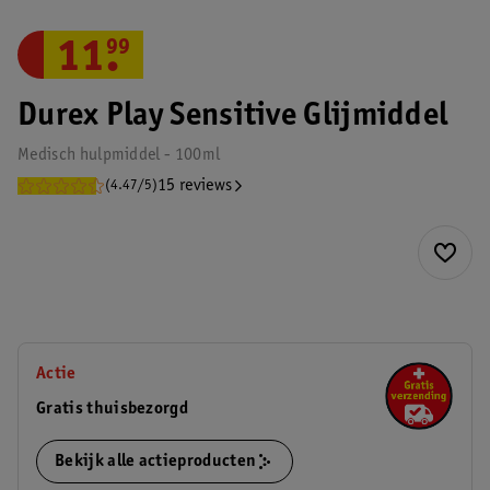
11
.
99
Durex Play Sensitive Glijmiddel
Medisch hulpmiddel - 100ml
15 reviews
(4.47/5)
Actie
Gratis thuisbezorgd
Bekijk alle actieproducten