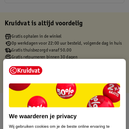
Kruidvat is altijd voordelig
Gratis ophalen in de winkel
Op werkdagen voor 22:00 uur besteld, volgende dag in huis
Gratis thuisbezorgd vanaf 50.00
Gratis retourneren binnen 30 dagen
Gratis punten met je Kruidvat kaart
Over dit product
Productinformatie
We waarderen je privacy
Wij gebruiken cookies om je de beste online ervaring te