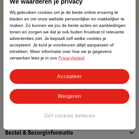
We waarderen je privacy
Wij gebruiken cookies om je de beste online ervaring te
bieden en om onze website persoonlijker en makkelijker te
maken.
Zo kunnen we jou de beste acties en aanbiedingen
tonen en zorgen we dat je ook buiten Kruidvat.nl relevante
Over dit product
advertenties ziet.
Je bepaalt zelf welke cookies je
accepteert.
Je kunt je voorkeuren altijd aanpassen of
Productinformatie
intrekken.
Meer informatie over hoe we je gegevens
verwerken lees je in ons
Privacybeleid
.
Etiketinformatie
Accepteer
Nature Impact Score
Dit product heeft (nog) geen Nature
Weigeren
Impact Score.
Meer informatie
Zelf cookies beheren
Bestel & Bezorginformatie