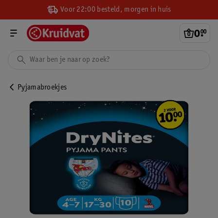
Voor 22:00 besteld, morgen in huis
0
.
00
Pyjamabroekjes