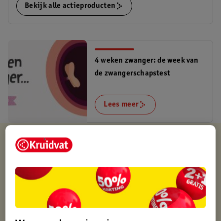
Bekijk alle actieproducten
4 weken zwanger: de week van
de zwangerschapstest
Lees meer
Kruidvat is altijd voordelig
Gratis ophalen in de winkel
Op werkdagen voor 22:00 uur besteld, volgende dag in huis
Gratis thuisbezorgd vanaf 50.00
Gratis retourneren binnen 30 dagen
Gratis punten met je Kruidvat kaart