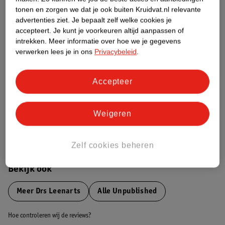
tonen en zorgen we dat je ook buiten Kruidvat.nl relevante
advertenties ziet.
Je bepaalt zelf welke cookies je
Etiketinformatie
accepteert.
Je kunt je voorkeuren altijd aanpassen of
intrekken.
Meer informatie over hoe we je gegevens
verwerken lees je in ons
Privacybeleid
.
Nature Impact Score
Dit product heeft (nog) geen Nature
Impact Score.
Accepteer
Meer informatie
Weigeren
Bestel & Bezorginformatie
Zelf cookies beheren
Bekijk ook
Meer
Drs Leenarts
Alle Unpublished
Hoe controleren wij de reviews?