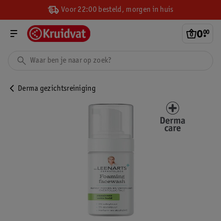
Voor 22:00 besteld, morgen in huis
0
.
00
Derma gezichtsreiniging