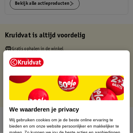
Bekijk alle actieproducten
Kruidvat is altijd voordelig
Gratis ophalen in de winkel
Op werkdagen voor 22:00 uur besteld, volgende dag in huis
Gratis thuisbezorgd vanaf 50.00
Gratis retourneren binnen 30 dagen
Gratis punten met je Kruidvat kaart
We waarderen je privacy
Over dit product
Wij gebruiken cookies om je de beste online ervaring te
bieden en om onze website persoonlijker en makkelijker te
Productinformatie
maken.
Zo kunnen we jou de beste acties en aanbiedingen