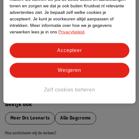
tonen en zorgen we dat je ook buiten Kruidvat.nl relevante
advertenties ziet.
Je bepaalt zelf welke cookies je
Etiketinformatie
accepteert.
Je kunt je voorkeuren altijd aanpassen of
intrekken.
Meer informatie over hoe we je gegevens
verwerken lees je in ons
Privacybeleid
.
Nature Impact Score
Dit product heeft (nog) geen Nature
Impact Score.
Accepteer
Meer informatie
Weigeren
Bestel & Bezorginformatie
Zelf cookies beheren
Bekijk ook
Meer
Drs Leenarts
Alle Dagcreme
Hoe controleren wij de reviews?