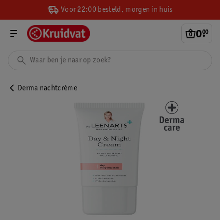
Voor 22:00 besteld, morgen in huis
0
.
00
Derma nachtcrème