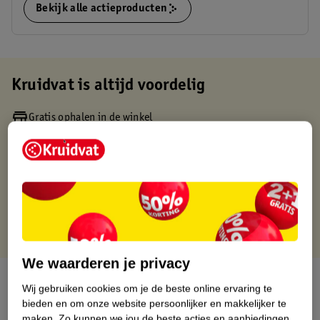
Bekijk alle actieproducten
Kruidvat is altijd voordelig
Gratis ophalen in de winkel
Op werkdagen voor 22:00 uur besteld, volgende dag in huis
Gratis thuisbezorgd vanaf 50.00
Gratis retourneren binnen 30 dagen
Gratis punten met je Kruidvat kaart
We waarderen je privacy
Over dit product
Wij gebruiken cookies om je de beste online ervaring te
bieden en om onze website persoonlijker en makkelijker te
Productinformatie
maken.
Zo kunnen we jou de beste acties en aanbiedingen