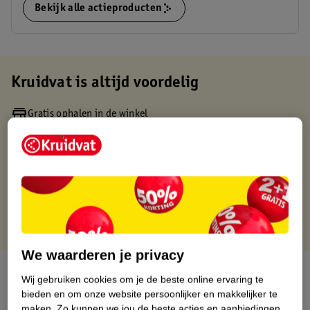
Bekijk alle actieproducten
Kruidvat is altijd voordelig
Gratis ophalen in de winkel
Op werkdagen voor 22:00 uur besteld, volgende dag in huis
Gratis thuisbezorgd vanaf 50.00
Gratis retourneren binnen 30 dagen
Gratis punten met je Kruidvat kaart
We waarderen je privacy
Over dit product
Wij gebruiken cookies om je de beste online ervaring te
bieden en om onze website persoonlijker en makkelijker te
Productinformatie
maken.
Zo kunnen we jou de beste acties en aanbiedingen