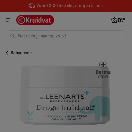
Voor 22:00 besteld, morgen in huis
0
.
00
Babycreme