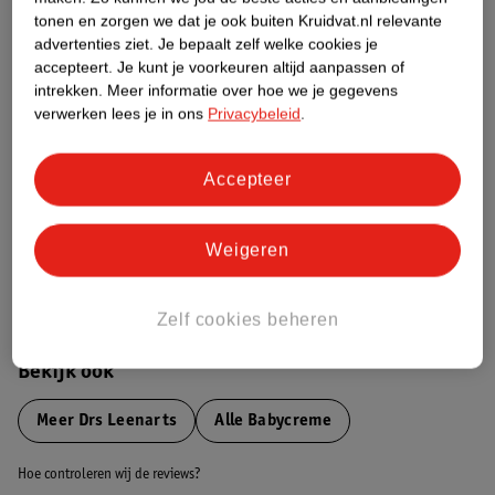
tonen en zorgen we dat je ook buiten Kruidvat.nl relevante
advertenties ziet.
Je bepaalt zelf welke cookies je
Etiketinformatie
accepteert.
Je kunt je voorkeuren altijd aanpassen of
intrekken.
Meer informatie over hoe we je gegevens
verwerken lees je in ons
Privacybeleid
.
Nature Impact Score
Dit product heeft (nog) geen Nature
Impact Score.
Accepteer
Meer informatie
Weigeren
Bestel & Bezorginformatie
Zelf cookies beheren
Bekijk ook
Meer
Drs Leenarts
Alle Babycreme
Hoe controleren wij de reviews?