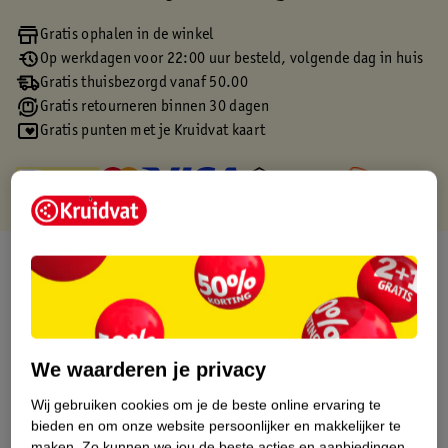
Gratis ophalen in de winkel
Op werkdagen voor 22:00 uur besteld, volgende dag in huis
Gratis thuisbezorgd vanaf 50.00
Gratis retourneren binnen 30 dagen
Gratis punten met je Kruidvat kaart
Over dit product
Productinformatie
Etiketinformatie
We waarderen je privacy
Wij gebruiken cookies om je de beste online ervaring te
Nature Impact Score
bieden en om onze website persoonlijker en makkelijker te
maken.
Zo kunnen we jou de beste acties en aanbiedingen