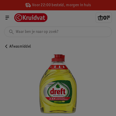
Voor 22:00 besteld, morgen in huis
0
.
00
Afwasmiddel