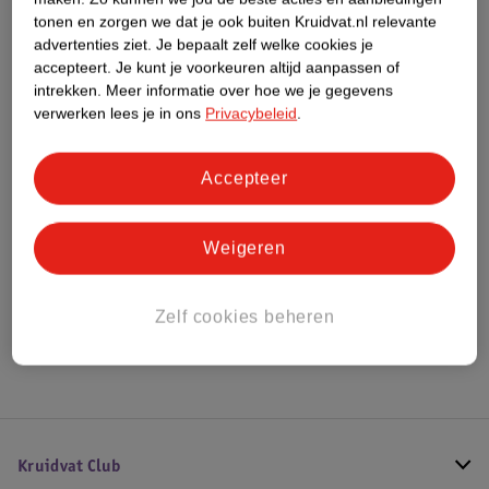
Dit product heeft (nog) geen Nature
tonen en zorgen we dat je ook buiten Kruidvat.nl relevante
Impact Score.
advertenties ziet.
Je bepaalt zelf welke cookies je
Meer informatie
accepteert.
Je kunt je voorkeuren altijd aanpassen of
intrekken.
Meer informatie over hoe we je gegevens
verwerken lees je in ons
Privacybeleid
.
Bestel & Bezorginformatie
Accepteer
Bekijk ook
Weigeren
Meer
Dreft
Alle Afwasmiddel
Zelf cookies beheren
Hoe controleren wij de reviews?
Kruidvat Club