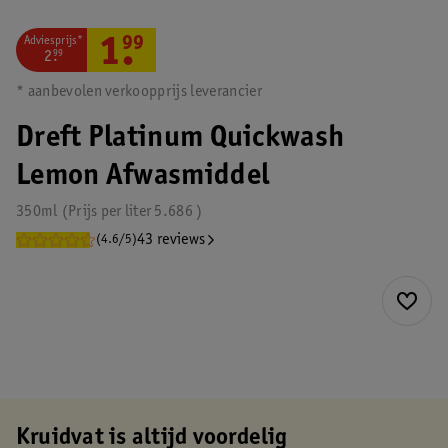
Adviesprijs*
1
.
99
2
.
99
* aanbevolen verkoopprijs leverancier
Dreft Platinum Quickwash
Lemon Afwasmiddel
350ml
Prijs per
liter
5.686
43 reviews
(4.6/5)
Kruidvat is altijd voordelig