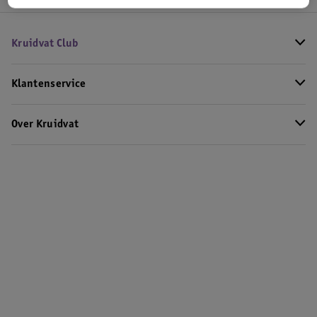
Kruidvat Club
Klantenservice
Over Kruidvat