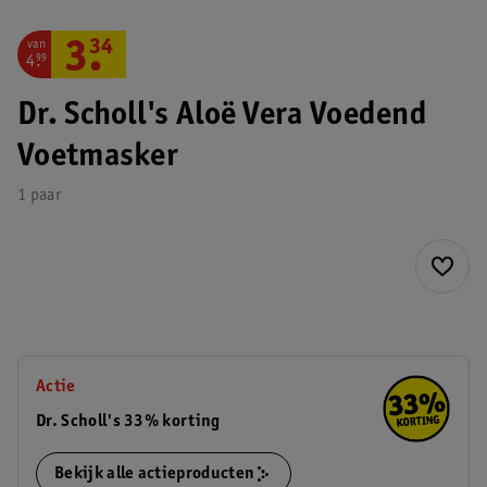
van
3
.
34
4
.
99
Dr. Scholl's Aloë Vera Voedend
Voetmasker
1 paar
Actie
Dr. Scholl's 33% korting
Bekijk alle actieproducten