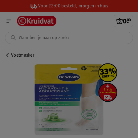
Voor 22:00 besteld, morgen in huis
0
.
00
Voetmasker