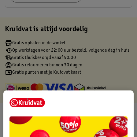
Kruidvat is altijd voordelig
Gratis ophalen in de winkel
Op werkdagen voor 22:00 uur besteld, volgende dag in huis
Gratis thuisbezorgd vanaf 50.00
Gratis retourneren binnen 30 dagen
Gratis punten met je Kruidvat kaart
Over dit product
Productinformatie