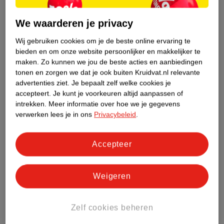
Etiketinformatie
We waarderen je privacy
Wij gebruiken cookies om je de beste online ervaring te
Nature Impact Score
bieden en om onze website persoonlijker en makkelijker te
Dit product heeft (nog) geen Nature
maken.
Zo kunnen we jou de beste acties en aanbiedingen
Impact Score.
tonen en zorgen we dat je ook buiten Kruidvat.nl relevante
Meer informatie
advertenties ziet.
Je bepaalt zelf welke cookies je
accepteert.
Je kunt je voorkeuren altijd aanpassen of
intrekken.
Meer informatie over hoe we je gegevens
verwerken lees je in ons
Privacybeleid
.
Bestel & Bezorginformatie
Accepteer
Bekijk ook
Weigeren
Meer
Dr. Scholl's
Alle Voetmasker
Zelf cookies beheren