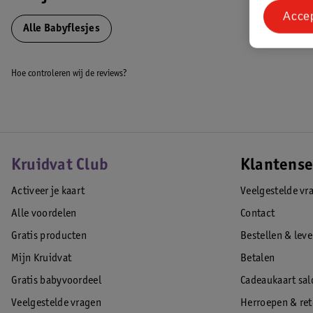
Gepatenteerd ventielsysteem
Acce
Vaatwasser bestendig
Alle Babyflesjes
BPA Vrij
Materiaal: borosilicaat helder glas
Hoe controleren wij de reviews?
Kleur: Multikleur
Level 1: geschikt vanaf 0 maanden tot 3 maanden
Hittebestendig
EAN code:0072239317105
Kruidvat Club
Klantense
Activeer je kaart
Veelgestelde vr
Alle voordelen
Contact
Gratis producten
Bestellen & lev
Mijn Kruidvat
Betalen
Gratis babyvoordeel
Cadeaukaart sal
Veelgestelde vragen
Herroepen & re