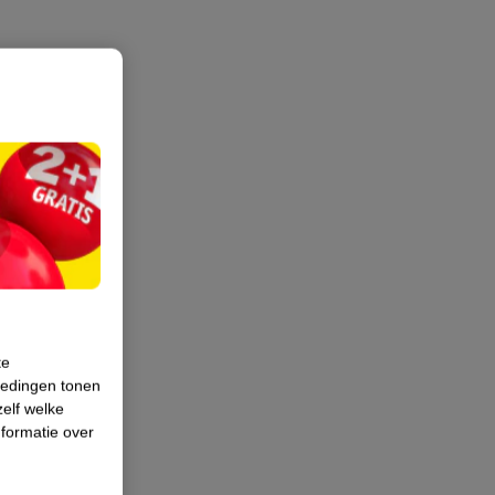
te
iedingen tonen
zelf welke
formatie over