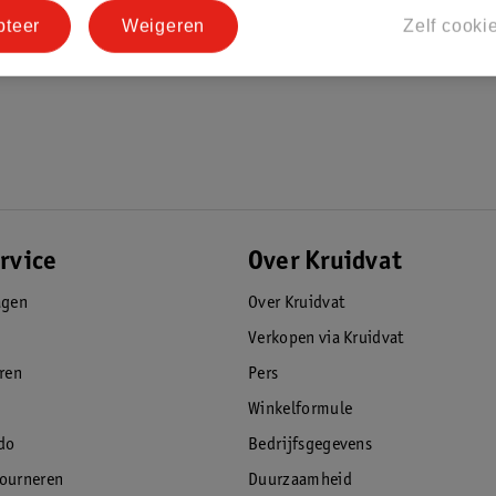
pteer
Weigeren
Zelf cooki
rvice
Over Kruidvat
agen
Over Kruidvat
Verkopen via Kruidvat
eren
Pers
Winkelformule
do
Bedrijfsgegevens
tourneren
Duurzaamheid