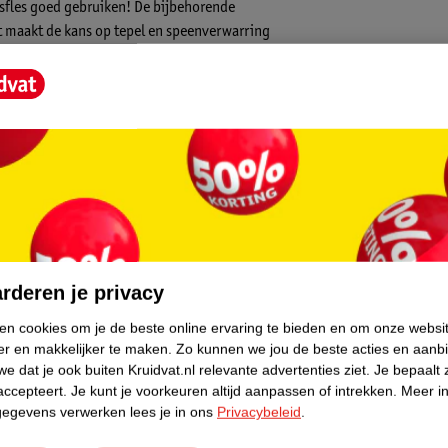
sfles goed gebruiken! De bijbehorende
t maakt de kans op tepel en speenverwarring
ding komt en dat het flesje en het speentje
mfortabeler om heerlijk te kunnen drinken.
tebestendig en heeft een langere
core.
rderen je privacy
ken cookies om je de beste online ervaring te bieden en om onze websi
er en makkelijker te maken.
Zo kunnen we jou de beste acties en aanb
e dat je ook buiten Kruidvat.nl relevante advertenties ziet.
Je bepaalt 
accepteert.
Je kunt je voorkeuren altijd aanpassen of intrekken.
Meer in
gegevens verwerken lees je in ons
Privacybeleid
.