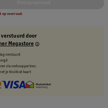
Niet op voorraad
t op voorraad.
 verstuurd door
ner Megastore
dag verstuurd
zorgd
eren via verkooppartner.
met je Kruidvat kaart