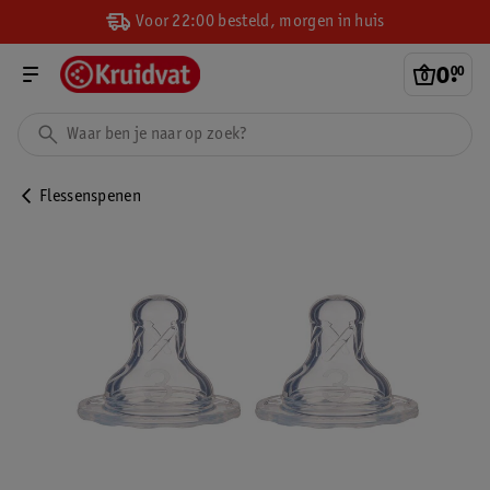
Voor 22:00 besteld, morgen in huis
0
.
00
Flessenspenen