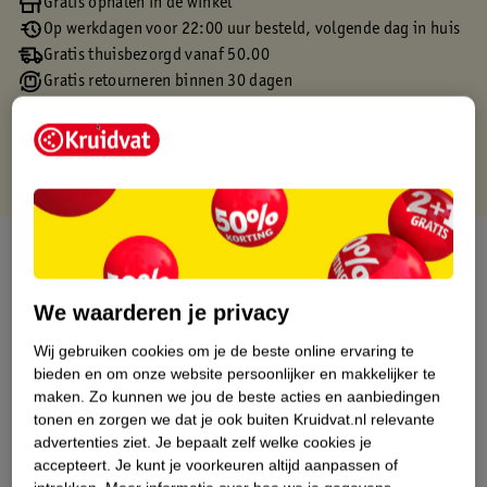
Gratis ophalen in de winkel
Op werkdagen voor 22:00 uur besteld, volgende dag in huis
Gratis thuisbezorgd vanaf 50.00
Gratis retourneren binnen 30 dagen
Gratis punten met je Kruidvat kaart
Over dit product
Productinformatie
We waarderen je privacy
Wij gebruiken cookies om je de beste online ervaring te
Etiketinformatie
bieden en om onze website persoonlijker en makkelijker te
maken.
Zo kunnen we jou de beste acties en aanbiedingen
tonen en zorgen we dat je ook buiten Kruidvat.nl relevante
Nature Impact Score
advertenties ziet.
Je bepaalt zelf welke cookies je
Dit product heeft (nog) geen Nature
accepteert.
Je kunt je voorkeuren altijd aanpassen of
Impact Score.