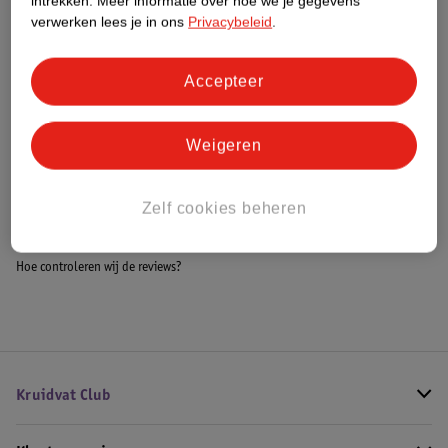
intrekken.
Meer informatie over hoe we je gegevens
Meer informatie
verwerken lees je in ons
Privacybeleid
.
Accepteer
Bestel & Bezorginformatie
Weigeren
Bekijk ook
Zelf cookies beheren
Meer
Dr. Brown's
Alle Flessenspenen
Hoe controleren wij de reviews?
Kruidvat Club