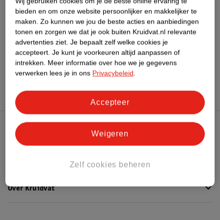
Wij gebruiken cookies om je de beste online ervaring te
bieden en om onze website persoonlijker en makkelijker te
maken.
Zo kunnen we jou de beste acties en aanbiedingen
Bekijk ook
tonen en zorgen we dat je ook buiten Kruidvat.nl relevante
advertenties ziet.
Je bepaalt zelf welke cookies je
Meer
Dove
Alle Deospray
accepteert.
Je kunt je voorkeuren altijd aanpassen of
intrekken.
Meer informatie over hoe we je gegevens
Hoe controleren wij de reviews?
verwerken lees je in ons
Privacybeleid
.
Accepteer
Kruidvat Club
Weigeren
Klantenservice
Zelf cookies beheren
Over Kruidvat