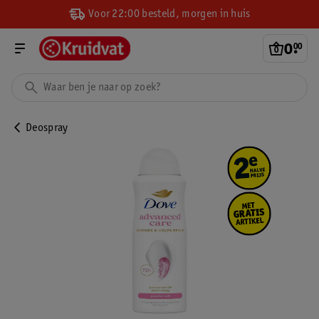
Voor 22:00 besteld, morgen in huis
0
.
00
Deospray