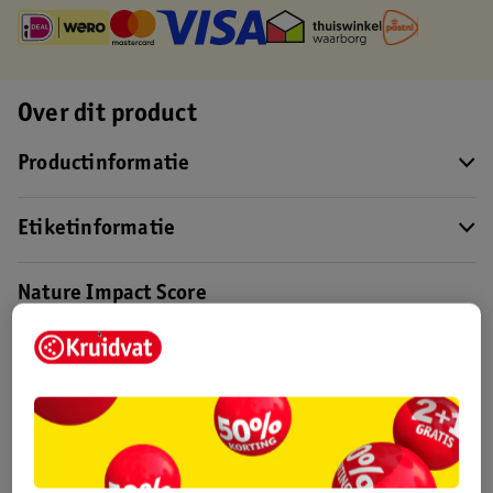
Over dit product
Productinformatie
Etiketinformatie
Nature Impact Score
Dit product heeft (nog) geen Nature
Impact Score.
Meer informatie
Bestel & Bezorginformatie