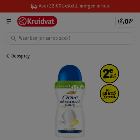
Voor 22:00 besteld, morgen in huis
0
.
00
Deospray