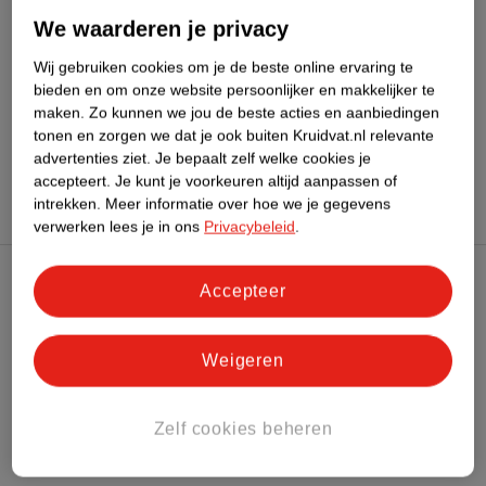
We waarderen je privacy
Bekijk ook
Wij gebruiken cookies om je de beste online ervaring te
bieden en om onze website persoonlijker en makkelijker te
Meer
Dove
Alle Deospray
maken.
Zo kunnen we jou de beste acties en aanbiedingen
tonen en zorgen we dat je ook buiten Kruidvat.nl relevante
Hoe controleren wij de reviews?
advertenties ziet.
Je bepaalt zelf welke cookies je
accepteert.
Je kunt je voorkeuren altijd aanpassen of
intrekken.
Meer informatie over hoe we je gegevens
verwerken lees je in ons
Privacybeleid
.
Accepteer
Kruidvat Club
Klantenservice
Weigeren
Over Kruidvat
Zelf cookies beheren