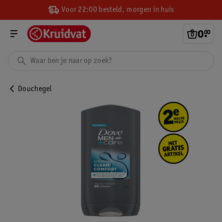
Voor 22:00 besteld, morgen in huis
0
.
00
Douchegel