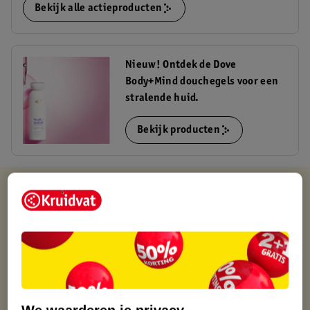
Bekijk alle actieproducten
Nieuw! Ontdek de Dove
Body+Mind douchegels voor een
stralende huid.
Bekijk producten
Kruidvat is altijd voordelig
Gratis ophalen in de winkel
Op werkdagen voor 22:00 uur besteld, volgende dag in huis
Gratis thuisbezorgd vanaf 50.00
Gratis retourneren binnen 30 dagen
Gratis punten met je Kruidvat kaart