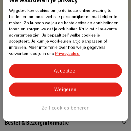
We waarderen je privacy
Wij gebruiken cookies om je de beste online ervaring te
bieden en om onze website persoonlijker en makkelijker te
maken.
Zo kunnen we jou de beste acties en aanbiedingen
tonen en zorgen we dat je ook buiten Kruidvat.nl relevante
Over dit product
advertenties ziet.
Je bepaalt zelf welke cookies je
accepteert.
Je kunt je voorkeuren altijd aanpassen of
Productinformatie
intrekken.
Meer informatie over hoe we je gegevens
verwerken lees je in ons
Privacybeleid
.
Etiketinformatie
Accepteer
Nature Impact Score
Dit product heeft (nog) geen Nature
Weigeren
Impact Score.
Meer informatie
Zelf cookies beheren
Bestel & Bezorginformatie