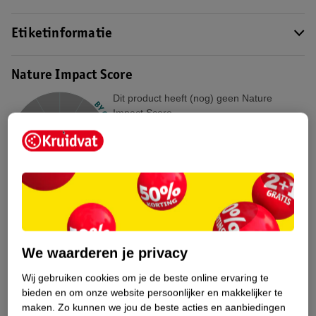
Etiketinformatie
Nature Impact Score
Dit product heeft (nog) geen Nature
Impact Score.
Meer informatie
Bestel & Bezorginformatie
Bekijk ook
We waarderen je privacy
Meer
Dove Men
Alle Deospray
Wij gebruiken cookies om je de beste online ervaring te
bieden en om onze website persoonlijker en makkelijker te
Hoe controleren wij de reviews?
maken.
Zo kunnen we jou de beste acties en aanbiedingen