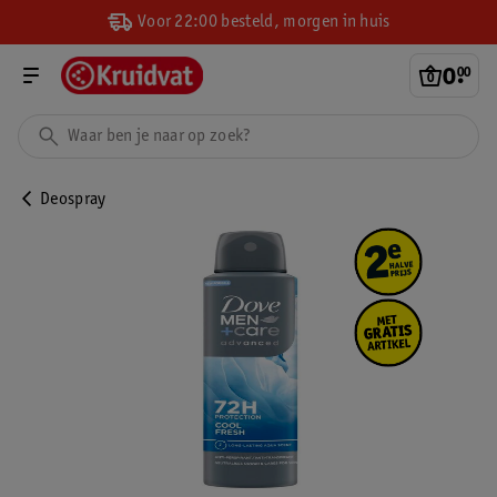
Voor 22:00 besteld, morgen in huis
0
.
00
Deospray