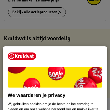
Diverse merken 2e halve prijs
Bekijk alle actieproducten
Kruidvat is altijd voordelig
Gratis ophalen in de winkel
Op werkdagen voor 22:00 uur besteld, volgende dag in huis
Gratis thuisbezorgd vanaf 50.00
Gratis retourneren binnen 30 dagen
Gratis punten met je Kruidvat kaart
We waarderen je privacy
Wij gebruiken cookies om je de beste online ervaring te
Over dit product
bieden en om onze website persoonlijker en makkelijker te