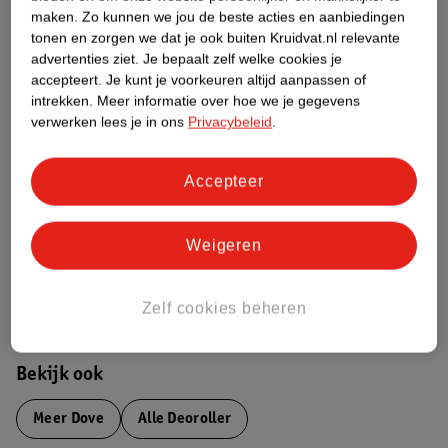
maken.
Zo kunnen we jou de beste acties en aanbiedingen
Productinformatie
tonen en zorgen we dat je ook buiten Kruidvat.nl relevante
advertenties ziet.
Je bepaalt zelf welke cookies je
accepteert.
Je kunt je voorkeuren altijd aanpassen of
Etiketinformatie
intrekken.
Meer informatie over hoe we je gegevens
verwerken lees je in ons
Privacybeleid
.
Nature Impact Score
Dit product heeft (nog) geen Nature
Accepteer
Impact Score.
Meer informatie
Weigeren
Bestel & Bezorginformatie
Zelf cookies beheren
Bekijk ook
Meer
Dove
Alle Deoroller