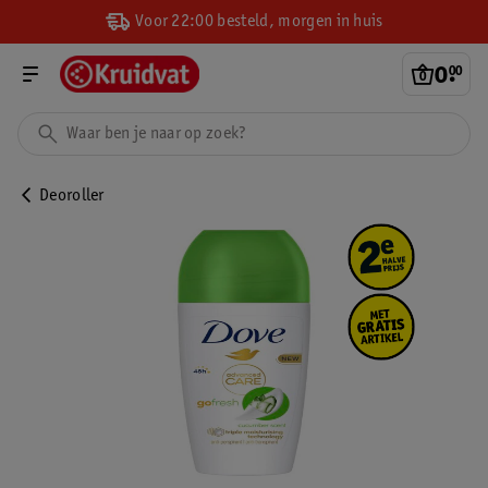
Voor 22:00 besteld, morgen in huis
0
.
00
Deoroller