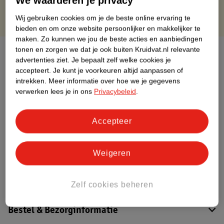
We waarderen je privacy
Wij gebruiken cookies om je de beste online ervaring te
bieden en om onze website persoonlijker en makkelijker te
maken.
Zo kunnen we jou de beste acties en aanbiedingen
tonen en zorgen we dat je ook buiten Kruidvat.nl relevante
Over dit product
advertenties ziet.
Je bepaalt zelf welke cookies je
accepteert.
Je kunt je voorkeuren altijd aanpassen of
Productinformatie
intrekken.
Meer informatie over hoe we je gegevens
verwerken lees je in ons
Privacybeleid
.
Etiketinformatie
Accepteer
Nature Impact Score
Dit product heeft (nog) geen Nature
Weigeren
Impact Score.
Meer informatie
Zelf cookies beheren
Bestel & Bezorginformatie