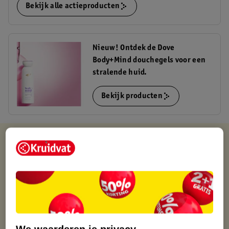
Bekijk alle actieproducten
Nieuw! Ontdek de Dove
Body+Mind douchegels voor een
stralende huid.
Bekijk producten
Kruidvat is altijd voordelig
Gratis ophalen in de winkel
Op werkdagen voor 22:00 uur besteld, volgende dag in huis
Gratis thuisbezorgd vanaf 50.00
Gratis retourneren binnen 30 dagen
Gratis punten met je Kruidvat kaart