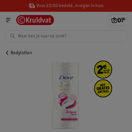
Voor 22:00 besteld, morgen in huis
0
.
00
Bodylotion