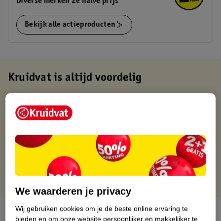
Diverse merken 2e halve prijs
Bekijk alle actieproducten
Kruidvat is altijd voordelig
Gratis ophalen in de winkel
Op werkdagen voor 22:00 uur besteld, volgende dag in huis
Gratis thuisbezorgd vanaf 50.00
Gratis retourneren binnen 30 dagen
Gratis punten met je Kruidvat kaart
We waarderen je privacy
Wij gebruiken cookies om je de beste online ervaring te
Over dit product
bieden en om onze website persoonlijker en makkelijker te