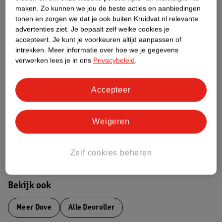
maken.
Zo kunnen we jou de beste acties en aanbiedingen
Productinformatie
tonen en zorgen we dat je ook buiten Kruidvat.nl relevante
advertenties ziet.
Je bepaalt zelf welke cookies je
accepteert.
Je kunt je voorkeuren altijd aanpassen of
Etiketinformatie
intrekken.
Meer informatie over hoe we je gegevens
verwerken lees je in ons
Privacybeleid
.
Nature Impact Score
Dit product heeft (nog) geen Nature
Accepteer
Impact Score.
Meer informatie
Weigeren
Bestel & Bezorginformatie
Zelf cookies beheren
Bekijk ook
Meer
Dove
Alle Deoroller