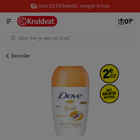
Voor 22:00 besteld, morgen in huis
0
.
00
Deoroller